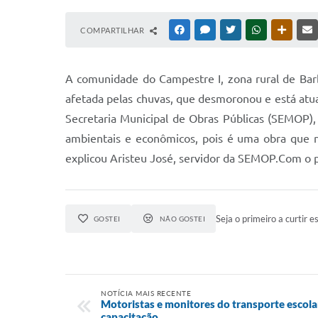
COMPARTILHAR
FACEBOOK
MESSENGER
TWITTER
WHATSAPP
OUTRAS
A comunidade do Campestre I, zona rural de Barb
afetada pelas chuvas, que desmoronou e está atua
Secretaria Municipal de Obras Públicas (SEMOP), 
ambientais e econômicos, pois é uma obra que n
explicou Aristeu José, servidor da SEMOP.Com o p
Seja o primeiro a curtir es
GOSTEI
NÃO GOSTEI
NOTÍCIA MAIS RECENTE
Motoristas e monitores do transporte escola
capacitação