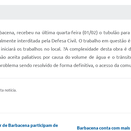
 MÍDIAS
RECEBA NOTÍCIAS
acena, recebeu na última quarta-feira (01/02) o tubulão par
lmente interditada pela Defesa Civil. O trabalho em questão é
iniciará os trabalhos no local. ?A complexidade desta obra é 
ão aceita paliativos por causa do volume de água e o trânsit
roblema sendo resolvido de forma definitiva, o acesso da com
ta notícia.
r de Barbacena participam de
Barbacena conta com mais 