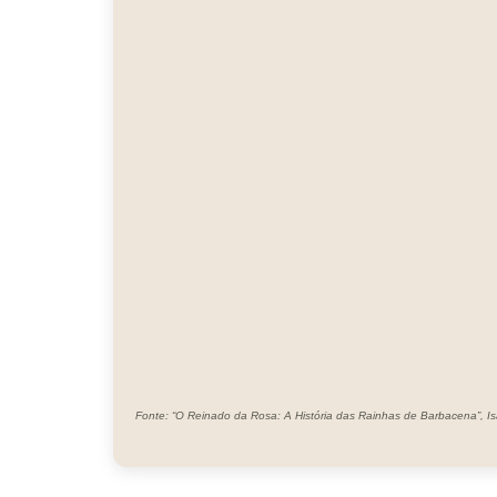
Fonte: “O Reinado da Rosa: A História das Rainhas de Barbacena”, Is