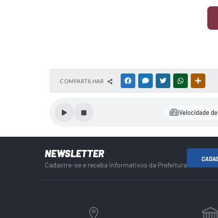
COMPARTILHAR
FACEBOOK
MESSENGER
TWITTER
WHATSAPP
OUTR
Velocidade de 
NEWSLETTER
CADA
Cadastre-se e receba informativos da Prefeitura