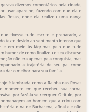
 gerava diversos comentários pela cidade,
por usar aparelho, fazendo com que ela o
das Rosas, onde ela realizou uma dança
que tivesse tudo escrito e preparado, a
do texto devido ao sentimento intenso que
ir e em meio às lágrimas pelo que tudo
om humor de como finalizou o seu discurso
emoção não era apenas pela conquista, mas
companhado a trajetória de seu pai como
ara dar o melhor para sua família.
e hoje é lembrada como a Rainha das Rosas
a o momento em que recebeu sua coroa,
ável por fazê-la se reerguer. O título, por
ma homenagem ao homem que a criou com
istória e na de Barbacena, afinal ele não