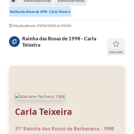
Rainha das Rosas
Rainha das Rosas
Meio Ambiente
Rainha das Rosas de 1998 - Carla Teixeira
EDOB
Ouvidoria
Atualizado em: 29/04/2026 às 21h50
Transparência
Rainha das Rosas de 1998 - Carla
Teixeira
Serviços
AVALIAR
Visite Barbacena
Divulgação de Vagas SEDUC
Servidor
PPP
PPA - PLANO PLURIANUAL 2026/2029
Carla Teixeira
PCA (Planos de Contratações Anuais)
31ª Rainha das Rosas de Barbacena - 1998
E-SUS