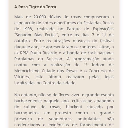
A Rosa Tigre da Terra
Conta de água (SAS)
Mais de 20.000 dúzias de rosas compuseram o
Cultura
espetáculo de cores e perfumes da Festa das Rosas
de 1998, realizada no Parque de Exposições
PNAB 2026 - Ciclo 2
“Senador Bias Fortes”, entre os dias 7 e 11 de
outubro. Entre as atrações musicais do festival
Revistas
daquele ano, se apresentaram os cantores Latino, o
Intranet
ex-RPM Paulo Ricardo e a banda de rock nacional
Paralamas do Sucesso. A programação ainda
Plano Diretor e Mobilidade Urbana
contou com a realização do 1º Indoor de
Motociclismo Cidade das Rosas e o Concurso de
3º Jornada Empreendedora BQ
Vitrines, este último realizado pelas lojas
localizadas no Centro da cidade.
Festival Gastronômico
No entanto, não só de flores viveu o grande evento
Emprega Barbacena
barbacenense naquele ano, críticas ao abandono
do cultivo de rosas, blackout causado por
Plano Municipal de Saneamento Básico
barraqueiros em protesto contra a grande
presença de vendedores ambulantes não
Regularização de bairros
credenciados e exigências de fornecimento de