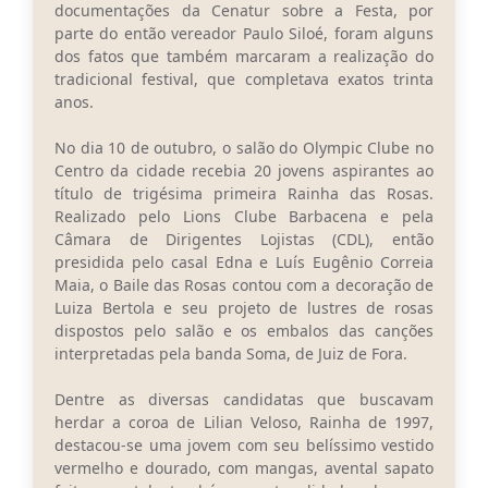
Carta de Serviços
documentações da Cenatur sobre a Festa, por
parte do então vereador Paulo Siloé, foram alguns
Arquivos para Download
dos fatos que também marcaram a realização do
tradicional festival, que completava exatos trinta
Legislação
anos.
Telefones Úteis
No dia 10 de outubro, o salão do Olympic Clube no
Centro da cidade recebia 20 jovens aspirantes ao
Transparência
título de trigésima primeira Rainha das Rosas.
Realizado pelo Lions Clube Barbacena e pela
SIC
Câmara de Dirigentes Lojistas (CDL), então
presidida pelo casal Edna e Luís Eugênio Correia
Maia, o Baile das Rosas contou com a decoração de
Luiza Bertola e seu projeto de lustres de rosas
dispostos pelo salão e os embalos das canções
interpretadas pela banda Soma, de Juiz de Fora.
Dentre as diversas candidatas que buscavam
herdar a coroa de Lilian Veloso, Rainha de 1997,
destacou-se uma jovem com seu belíssimo vestido
vermelho e dourado, com mangas, avental sapato