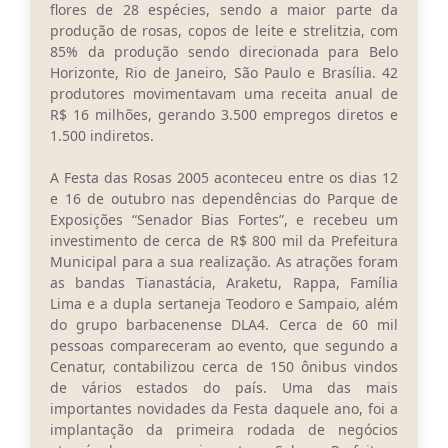
Carta de Serviços
flores de 28 espécies, sendo a maior parte da
produção de rosas, copos de leite e strelitzia, com
Arquivos para Download
85% da produção sendo direcionada para Belo
Horizonte, Rio de Janeiro, São Paulo e Brasília. 42
Legislação
produtores movimentavam uma receita anual de
R$ 16 milhões, gerando 3.500 empregos diretos e
Telefones Úteis
1.500 indiretos.
Transparência
A Festa das Rosas 2005 aconteceu entre os dias 12
e 16 de outubro nas dependências do Parque de
SIC
Exposições “Senador Bias Fortes”, e recebeu um
investimento de cerca de R$ 800 mil da Prefeitura
Municipal para a sua realização. As atrações foram
as bandas Tianastácia, Araketu, Rappa, Família
Lima e a dupla sertaneja Teodoro e Sampaio, além
do grupo barbacenense DLA4. Cerca de 60 mil
pessoas compareceram ao evento, que segundo a
Cenatur, contabilizou cerca de 150 ônibus vindos
de vários estados do país. Uma das mais
importantes novidades da Festa daquele ano, foi a
implantação da primeira rodada de negócios