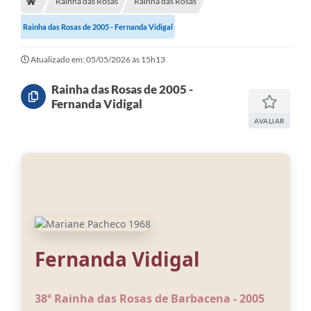
Rainha das Rosas
Rainha das Rosas
Meio Ambiente
Rainha das Rosas de 2005 - Fernanda Vidigal
EDOB
Ouvidoria
Atualizado em: 05/05/2026 às 15h13
Transparência
Rainha das Rosas de 2005 -
Fernanda Vidigal
Serviços
AVALIAR
Visite Barbacena
Divulgação de Vagas SEDUC
Servidor
PPP
PPA - PLANO PLURIANUAL 2026/2029
Fernanda Vidigal
PCA (Planos de Contratações Anuais)
38ª Rainha das Rosas de Barbacena - 2005
E-SUS