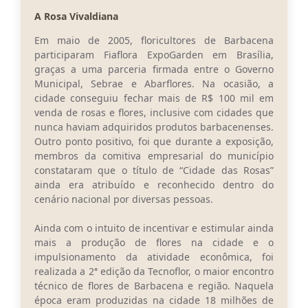
A Rosa Vivaldiana
Conta de água (SAS)
Em maio de 2005, floricultores de Barbacena
Cultura
participaram Fiaflora ExpoGarden em Brasília,
graças a uma parceria firmada entre o Governo
PNAB 2026 - Ciclo 2
Municipal, Sebrae e Abarflores. Na ocasião, a
cidade conseguiu fechar mais de R$ 100 mil em
Revistas
venda de rosas e flores, inclusive com cidades que
Intranet
nunca haviam adquiridos produtos barbacenenses.
Outro ponto positivo, foi que durante a exposição,
Plano Diretor e Mobilidade Urbana
membros da comitiva empresarial do município
constataram que o título de “Cidade das Rosas”
3º Jornada Empreendedora BQ
ainda era atribuído e reconhecido dentro do
cenário nacional por diversas pessoas.
Festival Gastronômico
Ainda com o intuito de incentivar e estimular ainda
Emprega Barbacena
mais a produção de flores na cidade e o
impulsionamento da atividade econômica, foi
Plano Municipal de Saneamento Básico
realizada a 2ª edição da Tecnoflor, o maior encontro
técnico de flores de Barbacena e região. Naquela
Regularização de bairros
época eram produzidas na cidade 18 milhões de