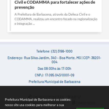
Civil e CODAMMA para fortalecer ações de
prevenção
A Prefeitura de Barbacena, através da Defesa Civil e o
CODAMMA, realizou um encontro focado na regionalização
e integração ...
Telefone: (32) 3198-1000
Endereço: Rua Silva Jardim, 340 - Boa Morte, MG | CEP: 36201-
004
Das 08:00hs às 17:00h
CNPJ: 17.095.043/0001-09
Prefeitura Municipal de Barbacena
Versão do Sistema:
3.5.3 - 19/06/2026
Prefeitura Municipal de Barbacena e os cookies:
Portal atualizado em:
05/08/2026 22:34
Dados Abertos
nosso site usa cookies para melhorar a sua