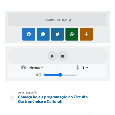
Conta de água (SAS)
Cultura
COMPARTILHAR
PNAB 2026 - Ciclo 2
Revistas
Intranet
Plano Diretor e Mobilidade Urbana
3º Jornada Empreendedora BQ
Festival Gastronômico
Emprega Barbacena
VEJA TAMBÉM
Começa hoje a programação do Circuito
Plano Municipal de Saneamento Básico
Gastronômico e Cultural!
Regularização de bairros