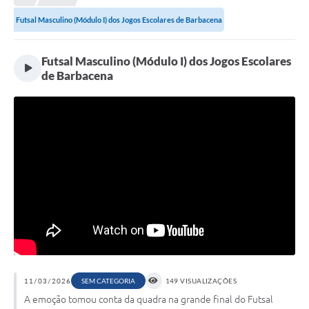
Meio Ambiente
Futsal Masculino (Módulo I) dos Jogos Escolares de Barbacena
EDOB
Ouvidoria
Futsal Masculino (Módulo I) dos Jogos Escolares
de Barbacena
Transparência
Serviços
Visite Barbacena
Divulgação de Vagas SEDUC
Servidor
PPP
PPA - PLANO PLURIANUAL 2026/2029
PCA (Planos de Contratações Anuais)
11/03/2026
SEM CATEGORIA
149 VISUALIZAÇÕES
A emoção tomou conta da quadra na grande final do Futsal
E-SUS