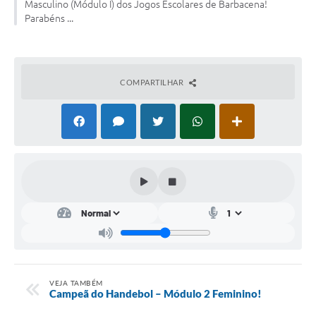
Masculino (Módulo I) dos Jogos Escolares de Barbacena!
Parabéns ...
Conta de água (SAS)
Cultura
PNAB 2026 - Ciclo 2
COMPARTILHAR
Revistas
Intranet
Plano Diretor e Mobilidade Urbana
3º Jornada Empreendedora BQ
Festival Gastronômico
Emprega Barbacena
Plano Municipal de Saneamento Básico
VEJA TAMBÉM
Campeã do Handebol – Módulo 2 Feminino!
Regularização de bairros