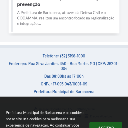
prevenção
A Prefeitura de Barbacena, através da Defesa Civil e o
CODAMMA, realizou um encontro focado na regionalização
e integração ...
Telefone: (32) 3198-1000
Endereço: Rua Silva Jardim, 340 - Boa Morte, MG | CEP: 36201-
004
Das 08:00hs às 17:00h
CNPJ: 17.095.043/0001-09
Prefeitura Municipal de Barbacena
Versão do Sistema:
3.5.3 - 19/06/2026
Prefeitura Municipal de Barbacena e os cookies:
Portal atualizado em:
06/08/2026 22:04
Dados Abertos
nosso site usa cookies para melhorar a sua
experiência de navegação. Ao continuar você