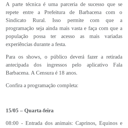
Carta de Serviços
A parte técnica é uma parceria de sucesso que se
repete entre a Prefeitura de Barbacena com o
Arquivos para Download
Sindicato Rural. Isso permite com que a
Legislação
programação seja ainda mais vasta e faça com que a
população possa ter acesso as mais variadas
Telefones Úteis
experiências durante a festa.
Transparência
Para os shows, o público deverá fazer a retirada
SIC
antecipada dos ingressos pelo aplicativo Fala
Barbacena. A Censura é 18 anos.
Confira a programação completa:
15/05 – Quarta-feira
08:00 - Entrada dos animais: Caprinos, Equinos e