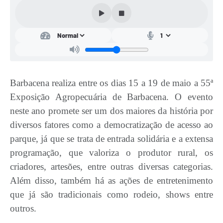
Conta de água (SAS)
Cultura
PNAB 2026 - Ciclo 2
Revistas
Barbacena realiza entre os dias 15 a 19 de maio a 55ª
Intranet
Exposição Agropecuária de Barbacena. O evento
neste ano promete ser um dos maiores da história por
Plano Diretor e Mobilidade Urbana
diversos fatores como a democratização de acesso ao
3º Jornada Empreendedora BQ
parque, já que se trata de entrada solidária e a extensa
Festival Gastronômico
programação, que valoriza o produtor rural, os
criadores, artesões, entre outras diversas categorias.
Emprega Barbacena
Além disso, também há as ações de entretenimento
Plano Municipal de Saneamento Básico
que já são tradicionais como rodeio, shows entre
outros.
Regularização de bairros