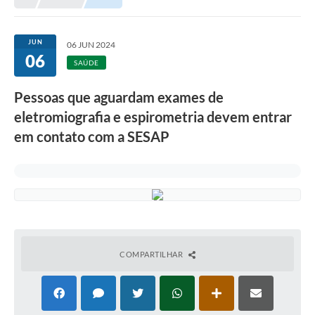
Meio Ambiente
EDOB
JUN
06 JUN 2024
06
Ouvidoria
SAÚDE
Transparência
Pessoas que aguardam exames de
Serviços
eletromiografia e espirometria devem entrar
em contato com a SESAP
Visite Barbacena
Divulgação de Vagas SEDUC
Servidor
PPP
PPA - PLANO PLURIANUAL 2026/2029
COMPARTILHAR
PCA (Planos de Contratações Anuais)
E-SUS