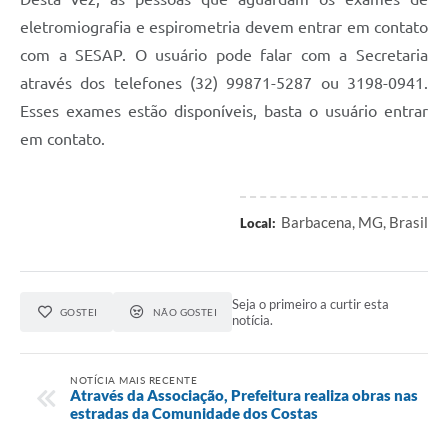
Carta de Serviços
eletromiografia e espirometria devem entrar em contato
Arquivos para Download
com a SESAP. O usuário pode falar com a Secretaria
através dos telefones (32) 99871-5287 ou 3198-0941.
Legislação
Esses exames estão disponíveis, basta o usuário entrar
Telefones Úteis
em contato.
Transparência
SIC
Barbacena, MG, Brasil
Local:
Seja o primeiro a curtir esta
GOSTEI
NÃO GOSTEI
notícia.
NOTÍCIA MAIS RECENTE
Através da Associação, Prefeitura realiza obras nas
estradas da Comunidade dos Costas