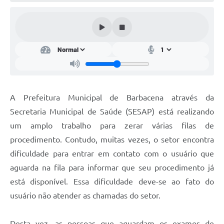
Conta de água (SAS)
Cultura
PNAB 2026 - Ciclo 2
Revistas
Intranet
A Prefeitura Municipal de Barbacena através da
Plano Diretor e Mobilidade Urbana
Secretaria Municipal de Saúde (SESAP) está realizando
um amplo trabalho para zerar várias filas de
3º Jornada Empreendedora BQ
procedimento. Contudo, muitas vezes, o setor encontra
Festival Gastronômico
dificuldade para entrar em contato com o usuário que
aguarda na fila para informar que seu procedimento já
Emprega Barbacena
está disponível. Essa dificuldade deve-se ao fato do
Plano Municipal de Saneamento Básico
usuário não atender as chamadas do setor.
Regularização de bairros
Desta vez, as pessoas que aguardam os exames de