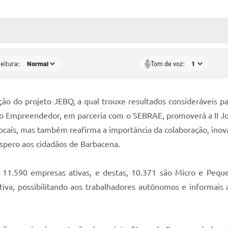
 MÍDIAS
RECEBA NOTÍCIAS
leitura:
Tom de voz:
ão do projeto JEBQ, a qual trouxe resultados consideráveis p
a do Empreendedor, em parceria com o SEBRAE, promoverá a II
ocais, mas também reafirma a importância da colaboração, inov
spero aos cidadãos de Barbacena.
11.590 empresas ativas, e destas, 10.371 são Micro e Peque
iva, possibilitando aos trabalhadores autônomos e informais 