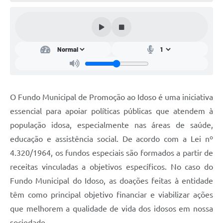
Conta de água (SAS)
Cultura
PNAB 2026 - Ciclo 2
Revistas
Intranet
O Fundo Municipal de Promoção ao Idoso é uma iniciativa
Plano Diretor e Mobilidade Urbana
essencial para apoiar políticas públicas que atendem à
população idosa, especialmente nas áreas de saúde,
3º Jornada Empreendedora BQ
educação e assistência social. De acordo com a Lei nº
Festival Gastronômico
4.320/1964, os fundos especiais são formados a partir de
receitas vinculadas a objetivos específicos. No caso do
Emprega Barbacena
Fundo Municipal do Idoso, as doações feitas à entidade
Plano Municipal de Saneamento Básico
têm como principal objetivo financiar e viabilizar ações
Regularização de bairros
que melhorem a qualidade de vida dos idosos em nossa
sociedade.