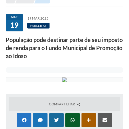
Meio Ambiente
EDOB
MAR
19 MAR 2025
19
Ouvidoria
PARCERIAS
Transparência
População pode destinar parte de seu imposto
Serviços
de renda para o Fundo Municipal de Promoção
ao Idoso
Visite Barbacena
Divulgação de Vagas SEDUC
Servidor
PPP
PPA - PLANO PLURIANUAL 2026/2029
COMPARTILHAR
PCA (Planos de Contratações Anuais)
E-SUS