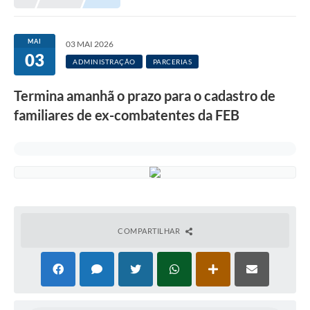
Meio Ambiente
EDOB
MAI
03 MAI 2026
03
Ouvidoria
ADMINISTRAÇÃO
PARCERIAS
Transparência
Termina amanhã o prazo para o cadastro de
Serviços
familiares de ex-combatentes da FEB
Visite Barbacena
Divulgação de Vagas SEDUC
Servidor
PPP
COMPARTILHAR
PPA - PLANO PLURIANUAL 2026/2029
PCA (Planos de Contratações Anuais)
E-SUS