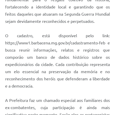
Carta de Serviços
fortalecendo a identidade local e garantindo que os
Arquivos para Download
feitos daqueles que atuaram na Segunda Guerra Mundial
sejam devidamente reconhecidos e perpetuados.
Legislação
Telefones Úteis
O cadastro, está disponível pelo link:
Transparência
https://www1.barbacena.mg.gov.br/cadastramento-feb e
busca reunir informações, relatos e registros que
SIC
comporão um banco de dados histórico sobre os
expedicionários da cidade. Cada contribuição representa
um elo essencial na preservação da memória e no
reconhecimento dos heróis que defenderam a liberdade
e a democracia.
A Prefeitura faz um chamado especial aos familiares dos
ex-combatentes, cuja participação é ainda mais
significativa neste momento. Serão eles os protagonistas