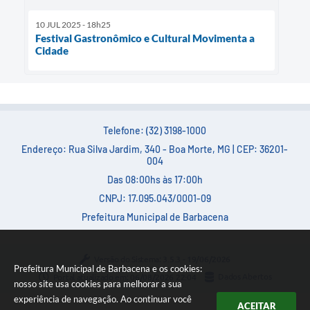
10 JUL 2025 - 18h25
Festival Gastronômico e Cultural Movimenta a
Cidade
Telefone: (32) 3198-1000
Endereço: Rua Silva Jardim, 340 - Boa Morte, MG | CEP: 36201-
004
Das 08:00hs às 17:00h
CNPJ: 17.095.043/0001-09
Prefeitura Municipal de Barbacena
Versão do Sistema:
3.5.3 - 19/06/2026
Prefeitura Municipal de Barbacena e os cookies:
Portal atualizado em:
06/08/2026 22:04
Dados Abertos
nosso site usa cookies para melhorar a sua
experiência de navegação. Ao continuar você
ACEITAR