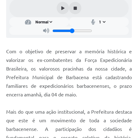
Conta de água (SAS)
Cultura
PNAB 2026 - Ciclo 2
Revistas
Com o objetivo de preservar a memória histórica e
Intranet
valorizar os ex-combatentes da Força Expedicionária
Plano Diretor e Mobilidade Urbana
Brasileira, os valorosos pracinhas da nossa cidade, a
Prefeitura Municipal de Barbacena está cadastrando
3º Jornada Empreendedora BQ
familiares de expedicionários barbacenenses, o prazo
Festival Gastronômico
encerra amanhã, dia 04 de maio.
Emprega Barbacena
Mais do que uma ação institucional, a Prefeitura destaca
Plano Municipal de Saneamento Básico
que este é um movimento de toda a sociedade
Regularização de bairros
barbacenense. A participação dos cidadãos é
fundamental para o resgate coletivo da história,