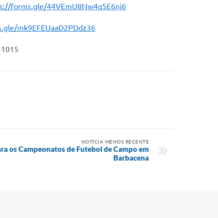
ps://forms.gle/44VEmU8Nw4q5E6nj6
ms.gle/mk9EFEUaaD2PDdz36
8-1015
NOTÍCIA MENOS RECENTE
para os Campeonatos de Futebol de Campo em
Barbacena