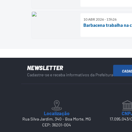
10 ABR 2026 - 15h26
Barbacena trabalha na cr
NEWSLETTER
CADA
Cadastre-se e receba informativos da Prefeitura
Localização
CNP
Rua Silva Jardim, 340 - Boa Morte, MG
17.095.043/
CEP: 36201-004