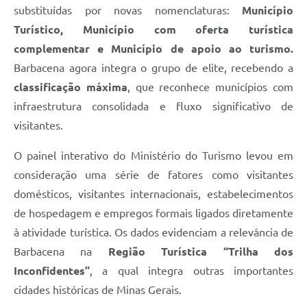
Carta de Serviços
substituídas por novas nomenclaturas:
Município
Turístico
,
Município com oferta turística
Arquivos para Download
complementar
e
Município de apoio ao turismo
.
Legislação
Barbacena agora integra o grupo de elite, recebendo a
Telefones Úteis
classificação máxima
, que reconhece municípios com
infraestrutura consolidada e fluxo significativo de
Transparência
visitantes.
SIC
O painel interativo do Ministério do Turismo levou em
consideração uma série de fatores como visitantes
domésticos, visitantes internacionais, estabelecimentos
de hospedagem e empregos formais ligados diretamente
à atividade turística. Os dados evidenciam a relevância de
Barbacena na
Região Turística “Trilha dos
Inconfidentes”
, a qual integra outras importantes
cidades históricas de Minas Gerais.