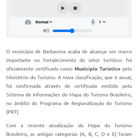
Conta de água (SAS)
Cultura
PNAB 2026 - Ciclo 2
Revistas
O município de Barbacena acaba de alcançar um marco
Intranet
importante no fortalecimento do setor turístico: foi
Plano Diretor e Mobilidade Urbana
oficialmente certificado como
Município Turístico
pelo
Ministério do Turismo. A nova classificação, que é anual,
3º Jornada Empreendedora BQ
foi confirmada através de certificado emitido pelo
Festival Gastronômico
Sistema de Informações do Mapa do Turismo Brasileiro,
no âmbito do Programa de Regionalização do Turismo
Emprega Barbacena
(PRT).
Plano Municipal de Saneamento Básico
Com a recente atualização do Mapa do Turismo
Regularização de bairros
Brasileiro, as antigas categorias (A, B, C, D e E) foram