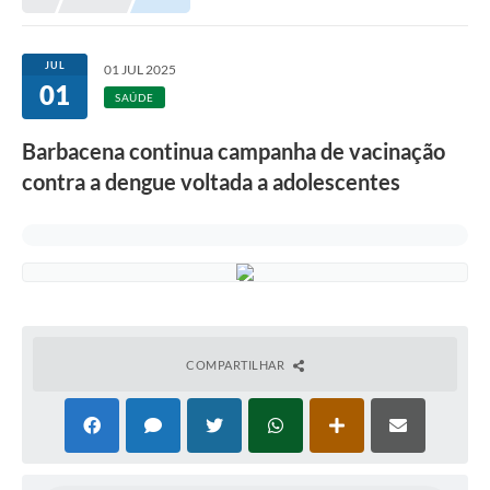
Meio Ambiente
EDOB
JUL
01 JUL 2025
01
Ouvidoria
SAÚDE
Transparência
Barbacena continua campanha de vacinação
Serviços
contra a dengue voltada a adolescentes
Visite Barbacena
Divulgação de Vagas SEDUC
Servidor
PPP
COMPARTILHAR
PPA - PLANO PLURIANUAL 2026/2029
PCA (Planos de Contratações Anuais)
E-SUS