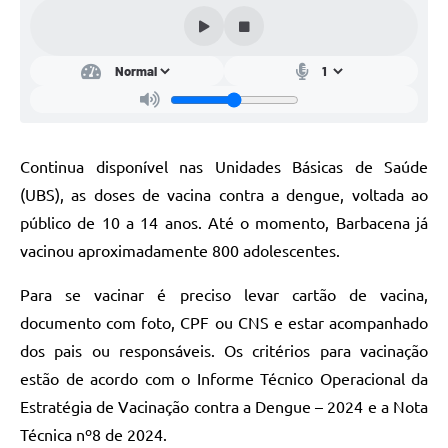
Conta de água (SAS)
Cultura
PNAB 2026 - Ciclo 2
Revistas
Continua disponível nas Unidades Básicas de Saúde
Intranet
(UBS), as doses de vacina contra a dengue, voltada ao
Plano Diretor e Mobilidade Urbana
público de 10 a 14 anos. Até o momento, Barbacena já
vacinou aproximadamente 800 adolescentes.
3º Jornada Empreendedora BQ
Para se vacinar é preciso levar cartão de vacina,
Festival Gastronômico
documento com foto, CPF ou CNS e estar acompanhado
Emprega Barbacena
dos pais ou responsáveis. Os critérios para vacinação
Plano Municipal de Saneamento Básico
estão de acordo com o Informe Técnico Operacional da
Estratégia de Vacinação contra a Dengue – 2024 e a Nota
Regularização de bairros
Técnica nº8 de 2024.