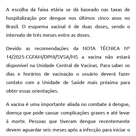
Carta de Serviços
A escolha da faixa etária se dá baseado nas taxas de
Arquivos para Download
hospitalização por dengue nos últimos cinco anos no
Legislação
Brasil. O esquema vacinal é de duas doses, sendo o
intervalo de três meses entre as doses.
Telefones Úteis
Devido as recomendações da NOTA TÉCNICA Nº
Transparência
14/2025-CGFAM/DPNI/SVSA/MS a vacina não estará
SIC
disponível na Unidade Central de Vacinas. Para saber os
dias e horários de vacinação o usuário deverá fazer
contato com a Unidade de Saúde mais próxima para
obter essas orientações.
A vacina é uma importante aliada no combate à dengue,
doença que pode causar complicações graves e até levar
à morte. Pessoas que tiveram dengue recentemente
devem aguardar seis meses após a infecção para iniciar o