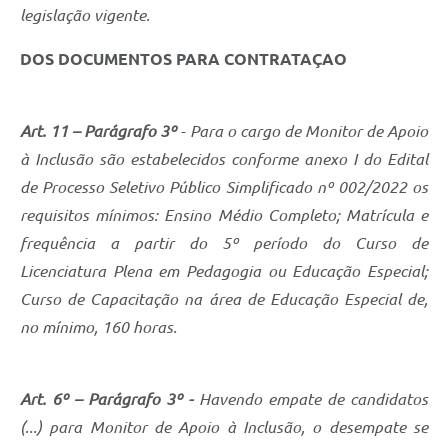
Carta de Serviços
legislação vigente.
Arquivos para Download
DOS DOCUMENTOS PARA CONTRATAÇAO
Legislação
Telefones Úteis
Art. 11 – Parágrafo 3º
- Para o cargo de Monitor de Apoio
à Inclusão são estabelecidos conforme anexo I do Edital
Transparência
de Processo Seletivo Público Simplificado nº 002/2022 os
SIC
requisitos mínimos: Ensino Médio Completo; Matrícula e
frequência a partir do 5º período do Curso de
Licenciatura Plena em Pedagogia ou Educação Especial;
Curso de Capacitação na área de Educação Especial de,
no mínimo, 160 horas.
Art. 6º – Parágrafo 3º -
Havendo empate de candidatos
(...) para Monitor de Apoio à Inclusão, o desempate se