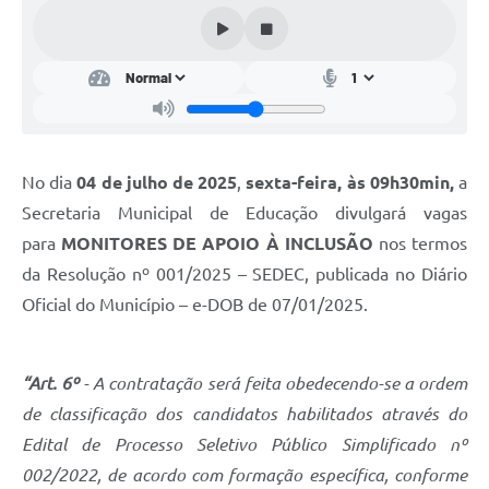
Conta de água (SAS)
Cultura
PNAB 2026 - Ciclo 2
Revistas
No dia
04 de julho de 2025
,
sexta-feira, às 09h30min,
a
Intranet
Secretaria Municipal de Educação divulgará vagas
Plano Diretor e Mobilidade Urbana
para
MONITORES DE APOIO À INCLUSÃO
nos termos
da Resolução nº 001/2025 – SEDEC, publicada no Diário
3º Jornada Empreendedora BQ
Oficial do Município – e-DOB de 07/01/2025.
Festival Gastronômico
Emprega Barbacena
“Art. 6º
- A contratação será feita obedecendo-se a ordem
Plano Municipal de Saneamento Básico
de classificação dos candidatos habilitados através do
Edital de Processo Seletivo Público Simplificado nº
Regularização de bairros
002/2022, de acordo com formação específica, conforme