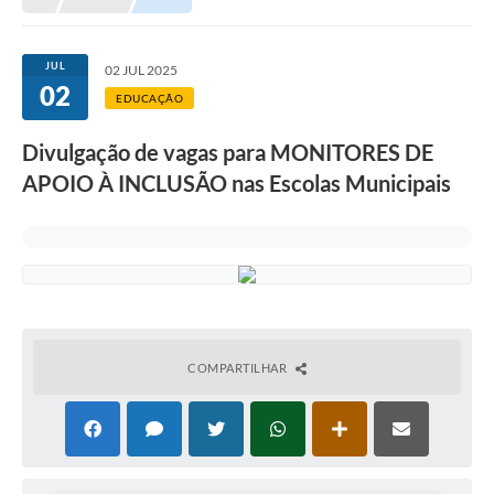
Meio Ambiente
EDOB
JUL
02 JUL 2025
02
Ouvidoria
EDUCAÇÃO
Transparência
Divulgação de vagas para MONITORES DE
Serviços
APOIO À INCLUSÃO nas Escolas Municipais
Visite Barbacena
Divulgação de Vagas SEDUC
Servidor
PPP
COMPARTILHAR
PPA - PLANO PLURIANUAL 2026/2029
PCA (Planos de Contratações Anuais)
E-SUS