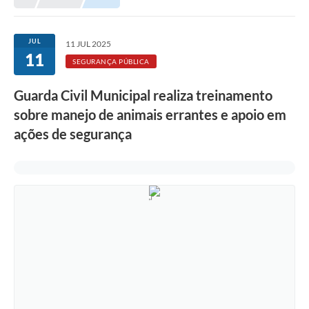
Meio Ambiente
EDOB
JUL
11 JUL 2025
11
Ouvidoria
SEGURANÇA PÚBLICA
Transparência
Guarda Civil Municipal realiza treinamento
Serviços
sobre manejo de animais errantes e apoio em
ações de segurança
Visite Barbacena
Divulgação de Vagas SEDUC
Servidor
PPP
PPA - PLANO PLURIANUAL 2026/2029
PCA (Planos de Contratações Anuais)
E-SUS