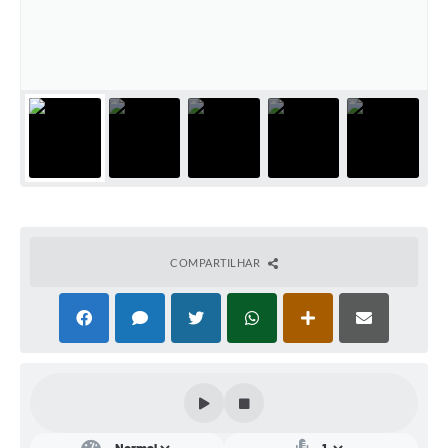
Conta de água (SAS)
Cultura
PNAB 2026 - Ciclo 2
Revistas
Intranet
Plano Diretor e Mobilidade Urbana
3º Jornada Empreendedora BQ
COMPARTILHAR
Festival Gastronômico
Emprega Barbacena
Plano Municipal de Saneamento Básico
Regularização de bairros