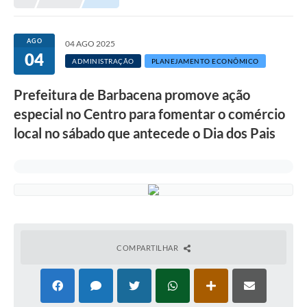
Meio Ambiente
EDOB
AGO
04 AGO 2025
04
Ouvidoria
ADMINISTRAÇÃO
PLANEJAMENTO ECONÔMICO
Transparência
Prefeitura de Barbacena promove ação
Serviços
especial no Centro para fomentar o comércio
local no sábado que antecede o Dia dos Pais
Visite Barbacena
Divulgação de Vagas SEDUC
Servidor
PPP
PPA - PLANO PLURIANUAL 2026/2029
COMPARTILHAR
PCA (Planos de Contratações Anuais)
E-SUS