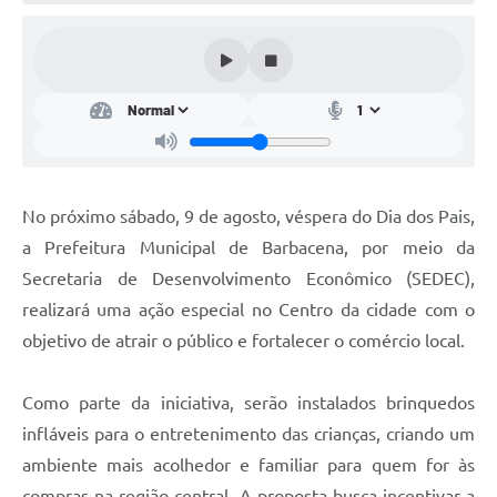
Conta de água (SAS)
Cultura
PNAB 2026 - Ciclo 2
Revistas
Intranet
No próximo sábado, 9 de agosto, véspera do Dia dos Pais,
Plano Diretor e Mobilidade Urbana
a Prefeitura Municipal de Barbacena, por meio da
Secretaria de Desenvolvimento Econômico (SEDEC),
3º Jornada Empreendedora BQ
realizará uma ação especial no Centro da cidade com o
Festival Gastronômico
objetivo de atrair o público e fortalecer o comércio local.
Emprega Barbacena
Como parte da iniciativa, serão instalados brinquedos
Plano Municipal de Saneamento Básico
infláveis para o entretenimento das crianças, criando um
Regularização de bairros
ambiente mais acolhedor e familiar para quem for às
compras na região central. A proposta busca incentivar a