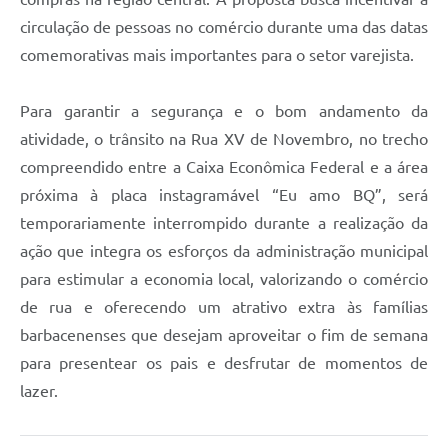
Carta de Serviços
circulação de pessoas no comércio durante uma das datas
Arquivos para Download
comemorativas mais importantes para o setor varejista.
Legislação
Para garantir a segurança e o bom andamento da
Telefones Úteis
atividade, o trânsito na Rua XV de Novembro, no trecho
Transparência
compreendido entre a Caixa Econômica Federal e a área
próxima à placa instagramável “Eu amo BQ”, será
SIC
temporariamente interrompido durante a realização da
ação que integra os esforços da administração municipal
para estimular a economia local, valorizando o comércio
de rua e oferecendo um atrativo extra às famílias
barbacenenses que desejam aproveitar o fim de semana
para presentear os pais e desfrutar de momentos de
lazer.