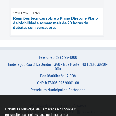
12 SET 2025 - 17h33
Reuniões técnicas sobre o Plano Diretor e Plano
de Mobilidade somam mais de 20 horas de
debates com vereadores
Telefone: (32) 3198-1000
Endereço: Rua Silva Jardim, 340 - Boa Morte, MG | CEP: 36201-
004
Das 08:00hs às 17:00h
CNPJ: 17.095.043/0001-09
Prefeitura Municipal de Barbacena
Versão do Sistema:
3.5.3 - 19/06/2026
Prefeitura Municipal de Barbacena e os cookies:
Portal atualizado em:
07/08/2026 21:57
Dados Abertos
nosso site usa cookies para melhorar a sua