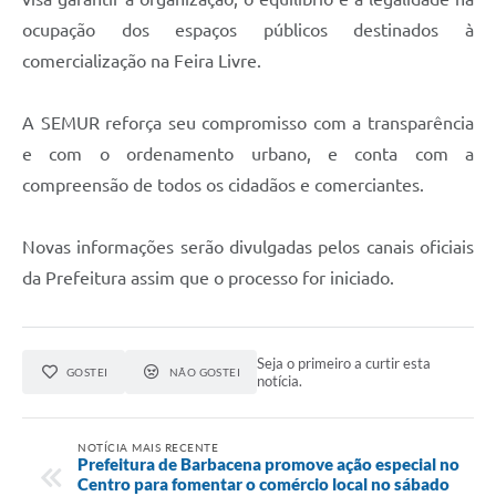
Carta de Serviços
ocupação dos espaços públicos destinados à
Arquivos para Download
comercialização na Feira Livre.
Legislação
A SEMUR reforça seu compromisso com a transparência
Telefones Úteis
e com o ordenamento urbano, e conta com a
Transparência
compreensão de todos os cidadãos e comerciantes.
SIC
Novas informações serão divulgadas pelos canais oficiais
da Prefeitura assim que o processo for iniciado.
Seja o primeiro a curtir esta
GOSTEI
NÃO GOSTEI
notícia.
NOTÍCIA MAIS RECENTE
Prefeitura de Barbacena promove ação especial no
Centro para fomentar o comércio local no sábado