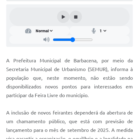
Conta de água (SAS)
Cultura
PNAB 2026 - Ciclo 2
Revistas
Intranet
A Prefeitura Municipal de Barbacena, por meio da
Plano Diretor e Mobilidade Urbana
Secretaria Municipal de Urbanismo (SEMUR), informa à
população que, neste momento, não estão sendo
3º Jornada Empreendedora BQ
disponibilizados novos pontos para interessados em
Festival Gastronômico
participar da Feira Livre do município.
Emprega Barbacena
A inclusão de novos feirantes dependerá da abertura de
Plano Municipal de Saneamento Básico
um chamamento público, que está com previsão de
Regularização de bairros
lançamento para o mês de setembro de 2025. A medida
visa garantir a organização, o equilíbrio e a legalidade na