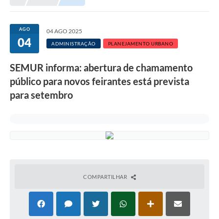
Meio Ambiente
EDOB
AGO
04 AGO 2025
04
Ouvidoria
ADMINISTRAÇÃO
PLANEJAMENTO URBANO
Transparência
SEMUR informa: abertura de chamamento
Serviços
público para novos feirantes está prevista
para setembro
Visite Barbacena
Divulgação de Vagas SEDUC
Servidor
PPP
PPA - PLANO PLURIANUAL 2026/2029
COMPARTILHAR
PCA (Planos de Contratações Anuais)
E-SUS