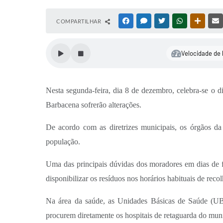
COMPARTILHAR
FACEBOOK
MESSENGER
TWITTER
WHATSAPP
OUTRAS
Velocidade de 
Nesta segunda-feira, dia 8 de dezembro, celebra-se o d
Barbacena sofrerão alterações.
De acordo com as diretrizes municipais, os órgãos da 
população.
Uma das principais dúvidas dos moradores em dias de fe
disponibilizar os resíduos nos horários habituais de rec
Na área da saúde, as Unidades Básicas de Saúde (UBS
procurem diretamente os hospitais de retaguarda do muni