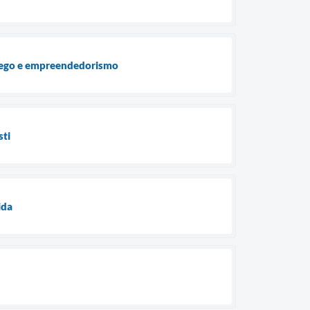
prego e empreendedorismo
sti
ida