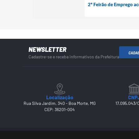
2º Feirão de Emprego a
NEWSLETTER
CADA
Cadastre-se e receba informativos da Prefeitura
Localização
CNP
Rua Silva Jardim, 340 - Boa Morte, MG
17.095.043/
CEP: 36201-004