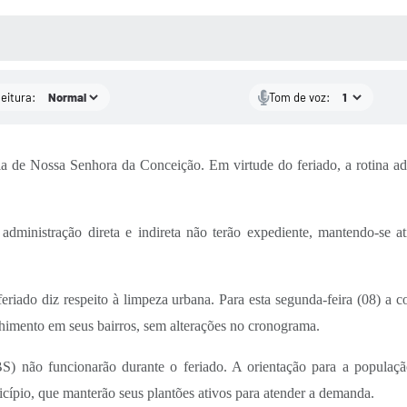
 MÍDIAS
RECEBA NOTÍCIAS
leitura:
Tom de voz:
ia de Nossa Senhora da Conceição. Em virtude do feriado, a rotina a
administração direta e indireta não terão expediente, mantendo-se at
riado diz respeito à limpeza urbana. Para esta segunda-feira (08) a
olhimento em seus bairros, sem alterações no cronograma.
) não funcionarão durante o feriado. A orientação para a populaç
cípio, que manterão seus plantões ativos para atender a demanda.