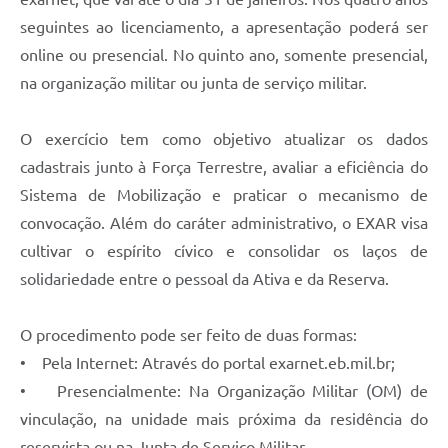
Carta de Serviços
seguintes ao licenciamento, a apresentação poderá ser
Arquivos para Download
online ou presencial. No quinto ano, somente presencial,
na organização militar ou junta de serviço militar.
Legislação
Telefones Úteis
O exercício tem como objetivo atualizar os dados
Transparência
cadastrais junto à Força Terrestre, avaliar a eficiência do
Sistema de Mobilização e praticar o mecanismo de
SIC
convocação. Além do caráter administrativo, o EXAR visa
cultivar o espírito cívico e consolidar os laços de
solidariedade entre o pessoal da Ativa e da Reserva.
O procedimento pode ser feito de duas formas:
• Pela Internet: Através do portal exarnet.eb.mil.br;
• Presencialmente: Na Organização Militar (OM) de
vinculação, na unidade mais próxima da residência do
reservista ou na Junta de Serviço Militar.