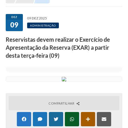
Meio Ambiente
EDOB
DEZ
09 DEZ 2025
09
Ouvidoria
ADMINISTRAÇÃO
Transparência
Reservistas devem realizar o Exercício de
Serviços
Apresentação da Reserva (EXAR) a partir
desta terça-feira (09)
Visite Barbacena
Divulgação de Vagas SEDUC
Servidor
PPP
PPA - PLANO PLURIANUAL 2026/2029
COMPARTILHAR
PCA (Planos de Contratações Anuais)
E-SUS