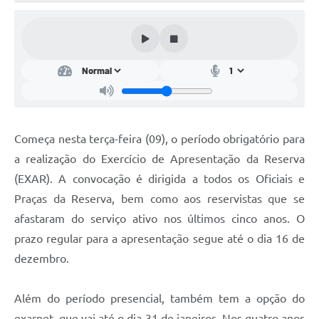
Conta de água (SAS)
Cultura
PNAB 2026 - Ciclo 2
Revistas
Intranet
Começa nesta terça-feira (09), o período obrigatório para
Plano Diretor e Mobilidade Urbana
a realização do Exercício de Apresentação da Reserva
(EXAR). A convocação é dirigida a todos os Oficiais e
3º Jornada Empreendedora BQ
Praças da Reserva, bem como aos reservistas que se
Festival Gastronômico
afastaram do serviço ativo nos últimos cinco anos. O
prazo regular para a apresentação segue até o dia 16 de
Emprega Barbacena
dezembro.
Plano Municipal de Saneamento Básico
Regularização de bairros
Além do período presencial, também tem a opção do
exarnet, que vai até o dia 31 de janeiros. Nos quatro anos