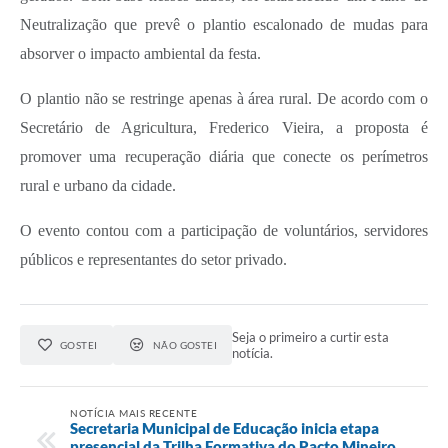
Carta de Serviços
Neutralização que prevê o plantio escalonado de mudas para
Arquivos para Download
absorver o impacto ambiental da festa.
Legislação
O plantio não se restringe apenas à área rural. De acordo com o
Telefones Úteis
Secretário de Agricultura, Frederico Vieira, a proposta é
promover uma recuperação diária que conecte os perímetros
Transparência
rural e urbano da cidade.
SIC
O evento contou com a participação de voluntários, servidores
públicos e representantes do setor privado.
Seja o primeiro a curtir esta
GOSTEI
NÃO GOSTEI
notícia.
NOTÍCIA MAIS RECENTE
Secretaria Municipal de Educação inicia etapa
presencial da Trilha Formativa do Pacto Mineiro