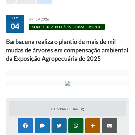
Meio Ambiente
EDOB
FEV
04 FEV 2026
04
Ouvidoria
AGRICULTURA, PECUÁRIA E ABASTECIMENTO
Transparência
Barbacena realiza o plantio de mais de mil
Serviços
mudas de árvores em compensação ambiental
da Exposição Agropecuária de 2025
Visite Barbacena
Divulgação de Vagas SEDUC
Servidor
PPP
PPA - PLANO PLURIANUAL 2026/2029
COMPARTILHAR
PCA (Planos de Contratações Anuais)
E-SUS