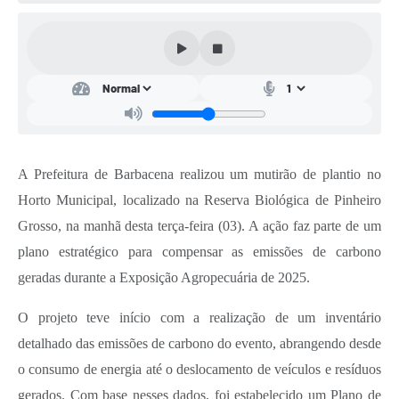
Conta de água (SAS)
Cultura
PNAB 2026 - Ciclo 2
Revistas
Intranet
A Prefeitura de Barbacena realizou um mutirão de plantio no
Plano Diretor e Mobilidade Urbana
Horto Municipal, localizado na Reserva Biológica de Pinheiro
Grosso, na manhã desta terça-feira (03). A ação faz parte de um
3º Jornada Empreendedora BQ
plano estratégico para compensar as emissões de carbono
Festival Gastronômico
geradas durante a Exposição Agropecuária de 2025.
Emprega Barbacena
O projeto teve início com a realização de um inventário
Plano Municipal de Saneamento Básico
detalhado das emissões de carbono do evento, abrangendo desde
o consumo de energia até o deslocamento de veículos e resíduos
Regularização de bairros
gerados. Com base nesses dados, foi estabelecido um Plano de