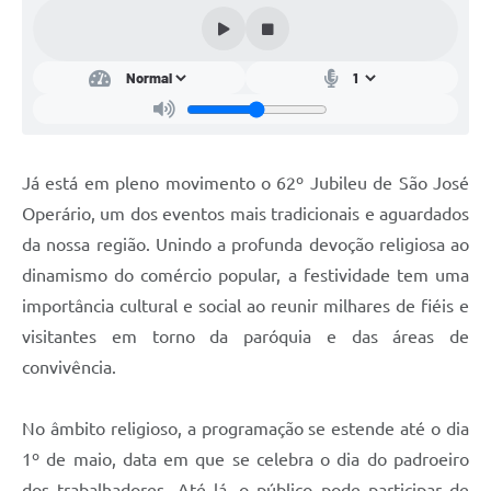
Conta de água (SAS)
Cultura
PNAB 2026 - Ciclo 2
Revistas
Já está em pleno movimento o 62º Jubileu de São José
Intranet
Operário, um dos eventos mais tradicionais e aguardados
Plano Diretor e Mobilidade Urbana
da nossa região. Unindo a profunda devoção religiosa ao
dinamismo do comércio popular, a festividade tem uma
3º Jornada Empreendedora BQ
importância cultural e social ao reunir milhares de fiéis e
Festival Gastronômico
visitantes em torno da paróquia e das áreas de
convivência.
Emprega Barbacena
Plano Municipal de Saneamento Básico
No âmbito religioso, a programação se estende até o dia
Regularização de bairros
1º de maio, data em que se celebra o dia do padroeiro
dos trabalhadores. Até lá, o público pode participar de