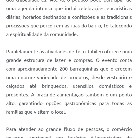
Carta de Serviços
uma agenda intensa que inclui celebrações eucarísticas
Arquivos para Download
diárias, horários destinados a confissões e as tradicionais
procissões que percorrem as ruas do bairro, fortalecendo
Legislação
a espiritualidade da comunidade.
Telefones Úteis
Transparência
Paralelamente às atividades de fé, o Jubileu oferece uma
grande estrutura de lazer e compras. O evento conta
SIC
com aproximadamente 200 barraquinhas que oferecem
uma enorme variedade de produtos, desde vestuário e
calçados até brinquedos, utensílios domésticos e
presentes. A praça de alimentação também é um ponto
alto, garantindo opções gastronômicas para todas as
famílias que visitam o local.
Para atender ao grande fluxo de pessoas, o comércio
externo funcionará em horários diferenciados: de