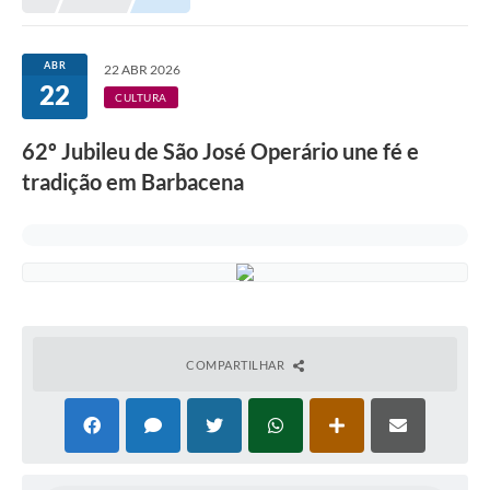
Meio Ambiente
EDOB
ABR
22 ABR 2026
22
Ouvidoria
CULTURA
Transparência
62º Jubileu de São José Operário une fé e
Serviços
tradição em Barbacena
Visite Barbacena
Divulgação de Vagas SEDUC
Servidor
PPP
COMPARTILHAR
PPA - PLANO PLURIANUAL 2026/2029
PCA (Planos de Contratações Anuais)
E-SUS