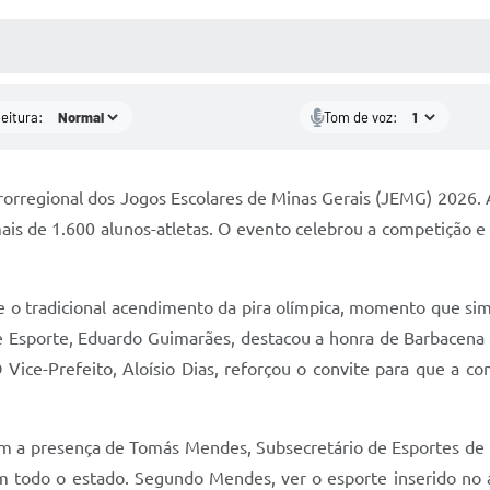
 MÍDIAS
RECEBA NOTÍCIAS
leitura:
Tom de voz:
icrorregional dos Jogos Escolares de Minas Gerais (JEMG) 2026.
ais de 1.600 alunos-atletas. O evento celebrou a competição e
e o tradicional acendimento da pira olímpica, momento que sim
 de Esporte, Eduardo Guimarães, destacou a honra de Barbacena
 Vice-Prefeito, Aloísio Dias, reforçou o convite para que a co
com a presença de Tomás Mendes, Subsecretário de Esportes d
em todo o estado. Segundo Mendes, ver o esporte inserido no