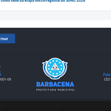
 como sede da etapa microrregional do JEMG 2026
STRAR
J
Fale
0001-09
(32)
Versão do Sistema: 3.5.3 - 19/06/2026
Portal atualizado em: 06/08/2026 22:04