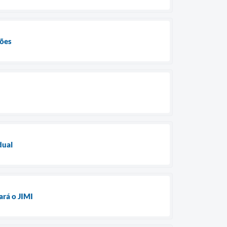
ções
dual
ará o JIMI