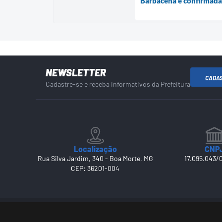
Barbacena é confirmada
NEWSLETTER
CADA
Cadastre-se e receba informativos da Prefeitura
Localização
CNP
Rua Silva Jardim, 340 - Boa Morte, MG
17.095.043/
CEP: 36201-004