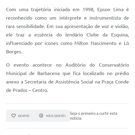
Carta de Serviços
Com uma trajetória iniciada em 1998, Epson Lima é
Arquivos para Download
reconhecido como um intérprete e instrumentista de
Legislação
rara sensibilidade. Em sua apresentação de voz e violão,
ele traz a essência do lendário Clube da Esquina,
Telefones Úteis
influenciado por ícones como Milton Nascimento e Lô
Transparência
Borges.
SIC
O evento acontece no Auditório do Conservatório
Municipal de Barbacena que fica localizado no prédio
anexo a Secretaria de Assistência Social na Praça Conde
de Prados – Centro.
Seja o primeiro a curtir esta
GOSTEI
NÃO GOSTEI
notícia.