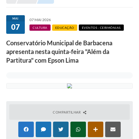
Meio Ambiente
EDOB
MAI
07 MAI 2026
07
Ouvidoria
CULTURA
EDUCAÇÃO
EVENTOS - CERIMÓNIAS
Transparência
Conservatório Municipal de Barbacena
Serviços
apresenta nesta quinta-feira "Além da
Partitura" com Epson Lima
Visite Barbacena
Divulgação de Vagas SEDUC
Servidor
PPP
PPA - PLANO PLURIANUAL 2026/2029
COMPARTILHAR
PCA (Planos de Contratações Anuais)
E-SUS