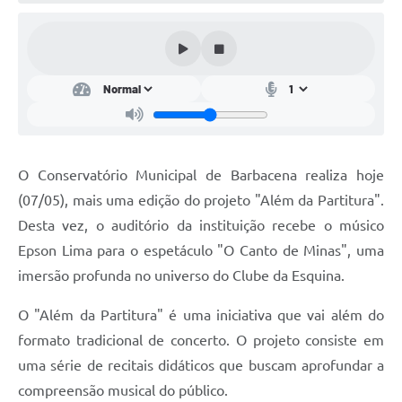
Conta de água (SAS)
Cultura
PNAB 2026 - Ciclo 2
Revistas
Intranet
O Conservatório Municipal de Barbacena realiza hoje
Plano Diretor e Mobilidade Urbana
(07/05), mais uma edição do projeto "Além da Partitura".
Desta vez, o auditório da instituição recebe o músico
3º Jornada Empreendedora BQ
Epson Lima para o espetáculo "O Canto de Minas", uma
Festival Gastronômico
imersão profunda no universo do Clube da Esquina.
Emprega Barbacena
O "Além da Partitura" é uma iniciativa que vai além do
Plano Municipal de Saneamento Básico
formato tradicional de concerto. O projeto consiste em
uma série de recitais didáticos que buscam aprofundar a
Regularização de bairros
compreensão musical do público.