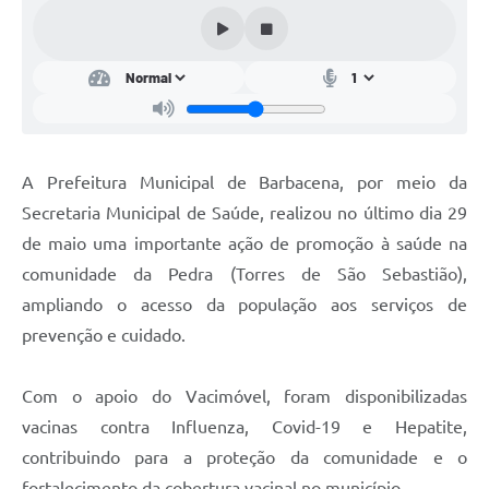
Conta de água (SAS)
Cultura
PNAB 2026 - Ciclo 2
Revistas
A Prefeitura Municipal de Barbacena, por meio da
Intranet
Secretaria Municipal de Saúde, realizou no último dia 29
Plano Diretor e Mobilidade Urbana
de maio uma importante ação de promoção à saúde na
comunidade da Pedra (Torres de São Sebastião),
3º Jornada Empreendedora BQ
ampliando o acesso da população aos serviços de
Festival Gastronômico
prevenção e cuidado.
Emprega Barbacena
Com o apoio do Vacimóvel, foram disponibilizadas
Plano Municipal de Saneamento Básico
vacinas contra Influenza, Covid-19 e Hepatite,
Regularização de bairros
contribuindo para a proteção da comunidade e o
fortalecimento da cobertura vacinal no município.