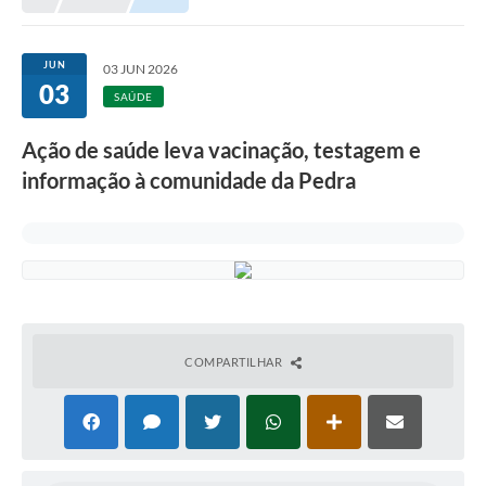
Meio Ambiente
EDOB
JUN
03 JUN 2026
03
Ouvidoria
SAÚDE
Transparência
Ação de saúde leva vacinação, testagem e
Serviços
informação à comunidade da Pedra
Visite Barbacena
Divulgação de Vagas SEDUC
Servidor
PPP
COMPARTILHAR
PPA - PLANO PLURIANUAL 2026/2029
PCA (Planos de Contratações Anuais)
E-SUS