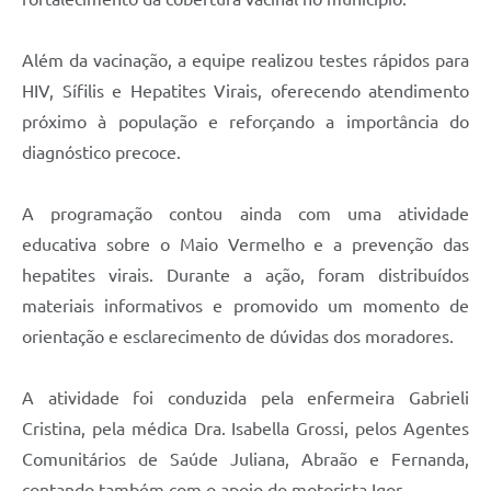
Carta de Serviços
Arquivos para Download
Além da vacinação, a equipe realizou testes rápidos para
HIV, Sífilis e Hepatites Virais, oferecendo atendimento
Legislação
próximo à população e reforçando a importância do
Telefones Úteis
diagnóstico precoce.
Transparência
A programação contou ainda com uma atividade
SIC
educativa sobre o Maio Vermelho e a prevenção das
hepatites virais. Durante a ação, foram distribuídos
materiais informativos e promovido um momento de
orientação e esclarecimento de dúvidas dos moradores.
A atividade foi conduzida pela enfermeira Gabrieli
Cristina, pela médica Dra. Isabella Grossi, pelos Agentes
Comunitários de Saúde Juliana, Abraão e Fernanda,
contando também com o apoio do motorista Igor.