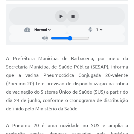
Conta de água (SAS)
Cultura
PNAB 2026 - Ciclo 2
Revistas
Intranet
A Prefeitura Municipal de Barbacena, por meio da
Plano Diretor e Mobilidade Urbana
Secretaria Municipal de Saúde Pública (SESAP), informa
que a vacina Pneumocócica Conjugada 20-valente
3º Jornada Empreendedora BQ
(Pneumo 20) tem previsão de disponibilização na rotina
Festival Gastronômico
de vacinação do Sistema Único de Saúde (SUS) a partir do
dia 24 de junho, conforme o cronograma de distribuição
Emprega Barbacena
definido pelo Ministério da Saúde.
Plano Municipal de Saneamento Básico
Regularização de bairros
A Pneumo 20 é uma novidade no SUS e amplia a
proteção contra doenças causadas pela bactéria