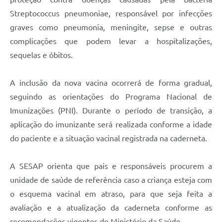
Carta de Serviços
Streptococcus pneumoniae, responsável por infecções
Arquivos para Download
graves como pneumonia, meningite, sepse e outras
complicações que podem levar a hospitalizações,
Legislação
sequelas e óbitos.
Telefones Úteis
Transparência
A inclusão da nova vacina ocorrerá de forma gradual,
seguindo as orientações do Programa Nacional de
SIC
Imunizações (PNI). Durante o período de transição, a
aplicação do imunizante será realizada conforme a idade
do paciente e a situação vacinal registrada na caderneta.
A SESAP orienta que pais e responsáveis procurem a
unidade de saúde de referência caso a criança esteja com
o esquema vacinal em atraso, para que seja feita a
avaliação e a atualização da caderneta conforme as
recomendações vigentes do Ministério da Saúde.