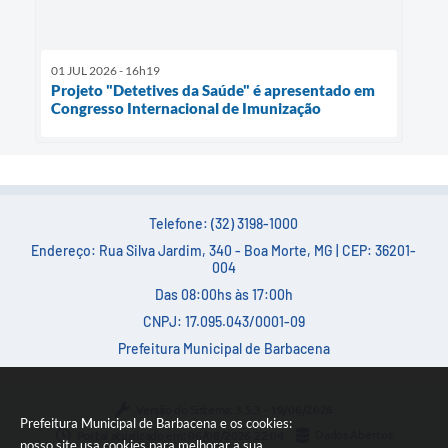
01 JUL 2026 - 16h19
Projeto "Detetives da Saúde" é apresentado em
Congresso Internacional de Imunização
Telefone: (32) 3198-1000
Endereço: Rua Silva Jardim, 340 - Boa Morte, MG | CEP: 36201-
004
Das 08:00hs às 17:00h
CNPJ: 17.095.043/0001-09
Prefeitura Municipal de Barbacena
Versão do Sistema:
3.5.3 - 19/06/2026
Prefeitura Municipal de Barbacena e os cookies:
Portal atualizado em:
06/08/2026 22:04
Dados Abertos
nosso site usa cookies para melhorar a sua