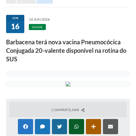
Meio Ambiente
EDOB
JUN
16 JUN 2026
16
Ouvidoria
SAÚDE
Transparência
Barbacena terá nova vacina Pneumocócica
Serviços
Conjugada 20-valente disponível na rotina do
SUS
Visite Barbacena
Divulgação de Vagas SEDUC
Servidor
PPP
PPA - PLANO PLURIANUAL 2026/2029
COMPARTILHAR
PCA (Planos de Contratações Anuais)
E-SUS