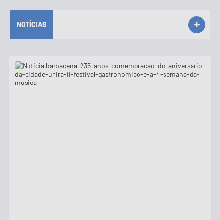
Conta de água (SAS)
NOTÍCIAS
Cultura
PNAB 2026 - Ciclo 2
Revistas
Intranet
Plano Diretor e Mobilidade Urbana
3º Jornada Empreendedora BQ
Festival Gastronômico
Emprega Barbacena
Plano Municipal de Saneamento Básico
Regularização de bairros