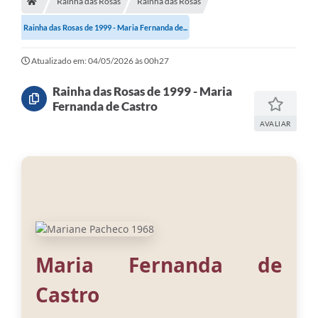
Rainha das Rosas
Rainha das Rosas
Meio Ambiente
Rainha das Rosas de 1999 - Maria Fernanda de...
EDOB
Ouvidoria
Atualizado em: 04/05/2026 às 00h27
Transparência
Rainha das Rosas de 1999 - Maria
Fernanda de Castro
Serviços
AVALIAR
Visite Barbacena
Divulgação de Vagas SEDUC
Servidor
PPP
PPA - PLANO PLURIANUAL 2026/2029
Maria Fernanda de
PCA (Planos de Contratações Anuais)
Castro
E-SUS