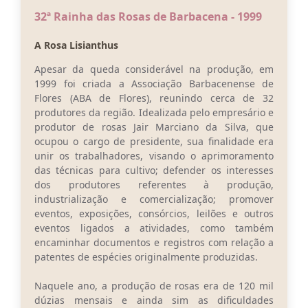
32ª Rainha das Rosas de Barbacena - 1999
Conta de água (SAS)
A Rosa Lisianthus
Cultura
Apesar da queda considerável na produção, em
PNAB 2026 - Ciclo 2
1999 foi criada a Associação Barbacenense de
Flores (ABA de Flores), reunindo cerca de 32
Revistas
produtores da região. Idealizada pelo empresário e
Intranet
produtor de rosas Jair Marciano da Silva, que
ocupou o cargo de presidente, sua finalidade era
Plano Diretor e Mobilidade Urbana
unir os trabalhadores, visando o aprimoramento
das técnicas para cultivo; defender os interesses
3º Jornada Empreendedora BQ
dos produtores referentes à produção,
industrialização e comercialização; promover
Festival Gastronômico
eventos, exposições, consórcios, leilões e outros
eventos ligados a atividades, como também
Emprega Barbacena
encaminhar documentos e registros com relação a
patentes de espécies originalmente produzidas.
Plano Municipal de Saneamento Básico
Naquele ano, a produção de rosas era de 120 mil
Regularização de bairros
dúzias mensais e ainda sim as dificuldades