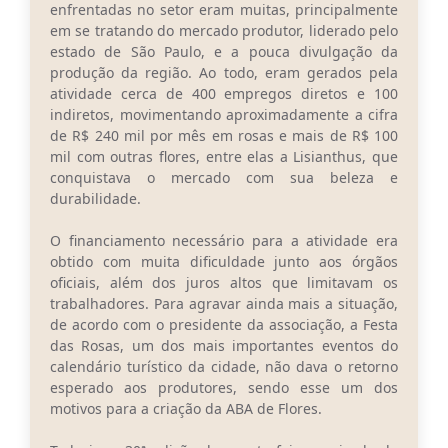
Carta de Serviços
enfrentadas no setor eram muitas, principalmente
em se tratando do mercado produtor, liderado pelo
Arquivos para Download
estado de São Paulo, e a pouca divulgação da
produção da região. Ao todo, eram gerados pela
Legislação
atividade cerca de 400 empregos diretos e 100
indiretos, movimentando aproximadamente a cifra
Telefones Úteis
de R$ 240 mil por mês em rosas e mais de R$ 100
mil com outras flores, entre elas a Lisianthus, que
Transparência
conquistava o mercado com sua beleza e
durabilidade.
SIC
O financiamento necessário para a atividade era
obtido com muita dificuldade junto aos órgãos
oficiais, além dos juros altos que limitavam os
trabalhadores. Para agravar ainda mais a situação,
de acordo com o presidente da associação, a Festa
das Rosas, um dos mais importantes eventos do
calendário turístico da cidade, não dava o retorno
esperado aos produtores, sendo esse um dos
motivos para a criação da ABA de Flores.