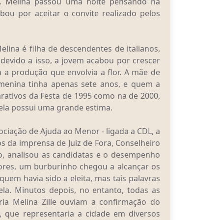
nil. Melina passou uma noite pensando na
bou por aceitar o convite realizado pelos
elina é filha de descendentes de italianos,
devido a isso, a jovem acabou por crescer
 a produção que envolvia a flor. A mãe de
 menina tinha apenas sete anos, e quem a
ativos da Festa de 1995 como na de 2000,
 ela possui uma grande estima.
ociação de Ajuda ao Menor - ligada a CDL, a
da imprensa de Juiz de Fora, Conselheiro
iro, analisou as candidatas e o desempenho
ores, um burburinho chegou a alcançar os
quem havia sido a eleita, mas tais palavras
la. Minutos depois, no entanto, todas as
ia Melina Zille ouviam a confirmação do
 que representaria a cidade em diversos