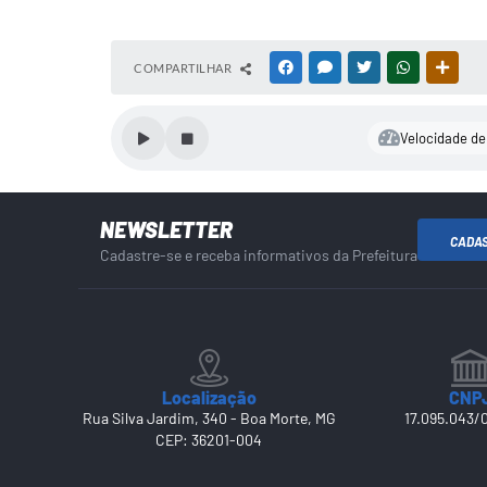
COMPARTILHAR
FACEBOOK
MESSENGER
TWITTER
WHATSAPP
OUTR
Velocidade de 
NEWSLETTER
CADA
Cadastre-se e receba informativos da Prefeitura
Localização
CNP
Rua Silva Jardim, 340 - Boa Morte, MG
17.095.043/
CEP: 36201-004