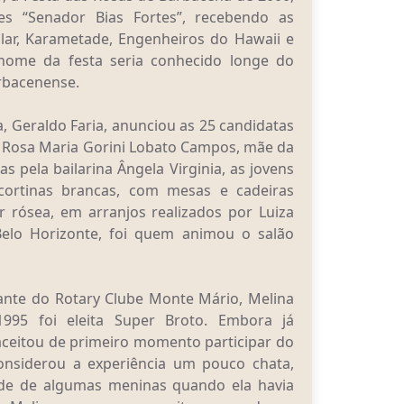
es “Senador Bias Fortes”, recebendo as
lar, Karametade, Engenheiros do Hawaii e
nome da festa seria conhecido longe do
rbacenense.
a, Geraldo Faria, anunciou as 25 candidatas
 Rosa Maria Gorini Lobato Campos, mãe da
 pela bailarina Ângela Virginia, as jovens
ortinas brancas, com mesas e cadeiras
 rósea, em arranjos realizados por Luiza
 Belo Horizonte, foi quem animou o salão
tante do Rotary Clube Monte Mário, Melina
 1995 foi eleita Super Broto. Embora já
ceitou de primeiro momento participar do
onsiderou a experiência um pouco chata,
de de algumas meninas quando ela havia