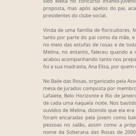
sido eleita no concurso infanto-juve
proposta, mas após apelos do pai, aca
presidentes do clube social.
Vinda de uma família de floricultores, M
tanto por parte do pai como da mãe, e 
no meio das estufas de rosas e de toda
Melina, no entanto, faleceu quando a
acabou acompanhando tanto nos prepar
foi a sua madrasta, Ana Elisa, por quem
No Baile das Rosas, organizado pela Ass
mesa de jurados composta por membros 
Lafaiete, Belo Horizonte e Rio de Jane
de cada uma naquela noite. Nos bastid
ouvidos de Melina, dizendo que ela era 
foram encaradas pela jovem como bale
pessoas no salão, assim como a própr
nome da Soberana das Rosas de 2000,