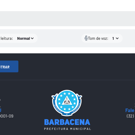
AS MÍDIAS
leitura:
Tom de voz:
STRAR
J
Fale
0001-09
(32)