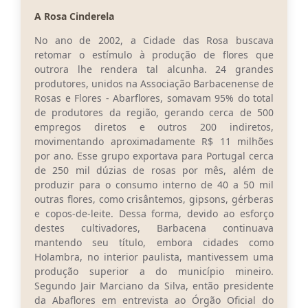
A Rosa Cinderela
Conta de água (SAS)
No ano de 2002, a Cidade das Rosa buscava
Cultura
retomar o estímulo à produção de flores que
outrora lhe rendera tal alcunha. 24 grandes
PNAB 2026 - Ciclo 2
produtores, unidos na Associação Barbacenense de
Rosas e Flores - Abarflores, somavam 95% do total
Revistas
de produtores da região, gerando cerca de 500
Intranet
empregos diretos e outros 200 indiretos,
movimentando aproximadamente R$ 11 milhões
Plano Diretor e Mobilidade Urbana
por ano. Esse grupo exportava para Portugal cerca
de 250 mil dúzias de rosas por mês, além de
3º Jornada Empreendedora BQ
produzir para o consumo interno de 40 a 50 mil
outras flores, como crisântemos, gipsons, gérberas
Festival Gastronômico
e copos-de-leite. Dessa forma, devido ao esforço
destes cultivadores, Barbacena continuava
Emprega Barbacena
mantendo seu título, embora cidades como
Holambra, no interior paulista, mantivessem uma
Plano Municipal de Saneamento Básico
produção superior a do município mineiro.
Segundo Jair Marciano da Silva, então presidente
Regularização de bairros
da Abaflores em entrevista ao Órgão Oficial do