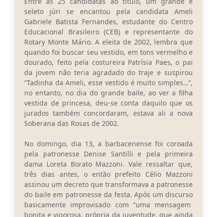
Entre as 25 candidatas ao título, um grande e
seleto júri se encantou pela candidata Ameli
Gabriele Batista Fernandes, estudante do Centro
Educacional Brasileiro (CEB) e representante do
Rotary Monte Mário. A eleita de 2002, lembra que
quando foi buscar seu vestido, em tons vermelho e
dourado, feito pela costureira Patrísia Paes, o pai
da jovem não teria agradado do traje e suspirou
“Tadinha da Ameli, esse vestido é muito simples…”,
no entanto, no dia do grande baile, ao ver a filha
vestida de princesa, deu-se conta daquilo que os
jurados também concordaram, estava ali a nova
Soberana das Rosas de 2002.
No domingo, dia 13, a barbacenense foi coroada
pela patronesse Denise Santilli e pela primeira
dama Loreta Borato Mazzoni. Vale ressaltar que,
três dias antes, o então prefeito Célio Mazzoni
assinou um decreto que transformava a patronesse
do baile em patronesse da festa. Após um discurso
basicamente improvisado com “uma mensagem
bonita e vigorosa, própria da juventude, que ainda