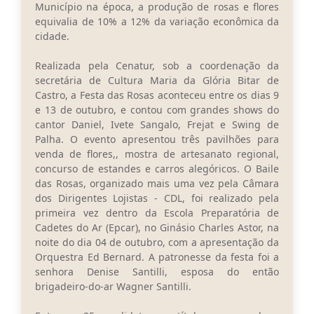
Carta de Serviços
Município na época, a produção de rosas e flores
equivalia de 10% a 12% da variação econômica da
Arquivos para Download
cidade.
Legislação
Realizada pela Cenatur, sob a coordenação da
secretária de Cultura Maria da Glória Bitar de
Telefones Úteis
Castro, a Festa das Rosas aconteceu entre os dias 9
e 13 de outubro, e contou com grandes shows do
Transparência
cantor Daniel, Ivete Sangalo, Frejat e Swing de
Palha. O evento apresentou três pavilhões para
SIC
venda de flores,, mostra de artesanato regional,
concurso de estandes e carros alegóricos. O Baile
das Rosas, organizado mais uma vez pela Câmara
dos Dirigentes Lojistas - CDL, foi realizado pela
primeira vez dentro da Escola Preparatória de
Cadetes do Ar (Epcar), no Ginásio Charles Astor, na
noite do dia 04 de outubro, com a apresentação da
Orquestra Ed Bernard. A patronesse da festa foi a
senhora Denise Santilli, esposa do então
brigadeiro-do-ar Wagner Santilli.