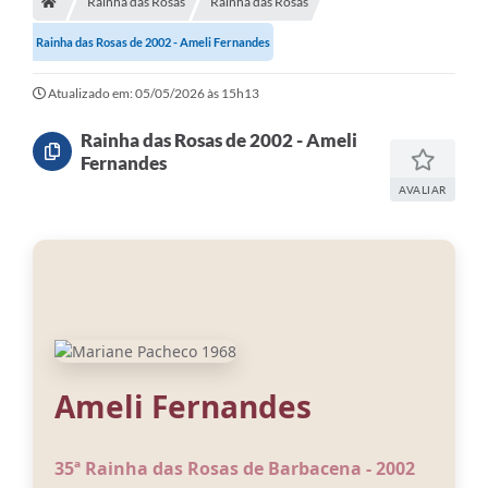
Rainha das Rosas
Rainha das Rosas
Meio Ambiente
Rainha das Rosas de 2002 - Ameli Fernandes
EDOB
Ouvidoria
Atualizado em: 05/05/2026 às 15h13
Transparência
Rainha das Rosas de 2002 - Ameli
Fernandes
Serviços
AVALIAR
Visite Barbacena
Divulgação de Vagas SEDUC
Servidor
PPP
PPA - PLANO PLURIANUAL 2026/2029
Ameli Fernandes
PCA (Planos de Contratações Anuais)
35ª Rainha das Rosas de Barbacena - 2002
E-SUS