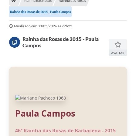
Rainha das Rosas
Rainha das Rosas
Meio Ambiente
Rainha das Rosas de 2015 - Paula Campos
EDOB
Ouvidoria
Atualizado em: 03/05/2026 às 22h25
Transparência
Rainha das Rosas de 2015 - Paula
Campos
Serviços
AVALIAR
Visite Barbacena
Divulgação de Vagas SEDUC
Servidor
PPP
PPA - PLANO PLURIANUAL 2026/2029
Paula Campos
PCA (Planos de Contratações Anuais)
46ª Rainha das Rosas de Barbacena - 2015
E-SUS