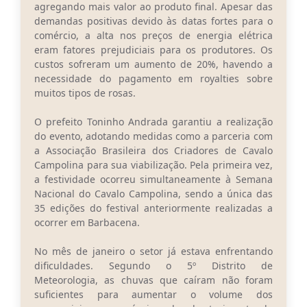
Carta de Serviços
agregando mais valor ao produto final. Apesar das
demandas positivas devido às datas fortes para o
Arquivos para Download
comércio, a alta nos preços de energia elétrica
eram fatores prejudiciais para os produtores. Os
Legislação
custos sofreram um aumento de 20%, havendo a
necessidade do pagamento em royalties sobre
Telefones Úteis
muitos tipos de rosas.
Transparência
O prefeito Toninho Andrada garantiu a realização
do evento, adotando medidas como a parceria com
SIC
a Associação Brasileira dos Criadores de Cavalo
Campolina para sua viabilização. Pela primeira vez,
a festividade ocorreu simultaneamente à Semana
Nacional do Cavalo Campolina, sendo a única das
35 edições do festival anteriormente realizadas a
ocorrer em Barbacena.
No mês de janeiro o setor já estava enfrentando
dificuldades. Segundo o 5º Distrito de
Meteorologia, as chuvas que caíram não foram
suficientes para aumentar o volume dos