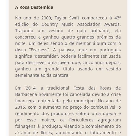
A Rosa Destemida
Conta de água (SAS)
No ano de 2009, Taylor Swift compareceu à 43ª
Cultura
edição do Country Music Association Awards.
Trajando um vestido de gala brilhante, ela
PNAB 2026 - Ciclo 2
concorreu e ganhou quatro grandes prêmios da
noite, um deles sendo o de melhor álbum com o
Revistas
disco “Fearless”. A palavra, que em português
Intranet
significa “destemida”, poderia facilmente ser usada
para descrever uma jovem que, cinco anos depois,
Plano Diretor e Mobilidade Urbana
ganhou um grande título usando um vestido
semelhante ao da cantora.
3º Jornada Empreendedora BQ
Em 2014, a tradicional Festa das Rosas de
Festival Gastronômico
Barbacena novamente foi cancelada devido à crise
financeira enfrentada pelo município. No ano de
Emprega Barbacena
2015, com o aumento no preço do combustível, o
rendimento dos produtores sofreu uma queda e
Plano Municipal de Saneamento Básico
por esse motivo, os floricultores agregaram
folhagens à produção, visando o complemento do
Regularização de bairros
arranjo de flores, aumentando o faturamento e