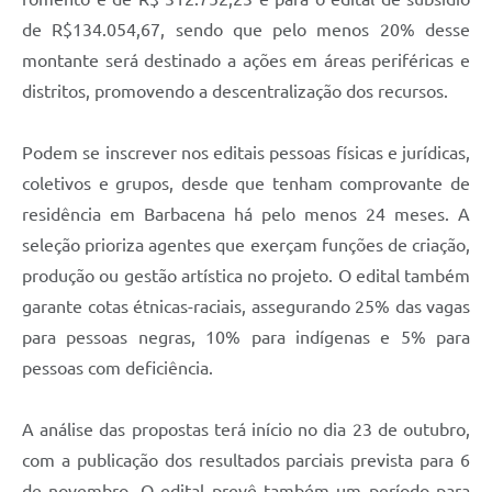
Carta de Serviços
de R$134.054,67, sendo que pelo menos 20% desse
Arquivos para Download
montante será destinado a ações em áreas periféricas e
distritos, promovendo a descentralização dos recursos.
Legislação
Telefones Úteis
Podem se inscrever nos editais pessoas físicas e jurídicas,
Transparência
coletivos e grupos, desde que tenham comprovante de
residência em Barbacena há pelo menos 24 meses. A
SIC
seleção prioriza agentes que exerçam funções de criação,
produção ou gestão artística no projeto. O edital também
garante cotas étnicas-raciais, assegurando 25% das vagas
para pessoas negras, 10% para indígenas e 5% para
pessoas com deficiência.
A análise das propostas terá início no dia 23 de outubro,
com a publicação dos resultados parciais prevista para 6
de novembro. O edital prevê também um período para