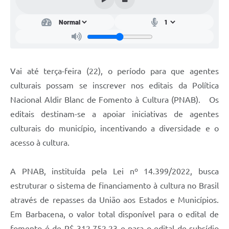
Conta de água (SAS)
Cultura
PNAB 2026 - Ciclo 2
Vai até terça-feira (22), o período para que agentes
Revistas
culturais possam se inscrever nos editais da Política
Intranet
Nacional Aldir Blanc de Fomento à Cultura (PNAB). Os
Plano Diretor e Mobilidade Urbana
editais destinam-se a apoiar iniciativas de agentes
culturais do município, incentivando a diversidade e o
3º Jornada Empreendedora BQ
acesso à cultura.
Festival Gastronômico
A PNAB, instituída pela Lei nº 14.399/2022, busca
Emprega Barbacena
estruturar o sistema de financiamento à cultura no Brasil
Plano Municipal de Saneamento Básico
através de repasses da União aos Estados e Municípios.
Regularização de bairros
Em Barbacena, o valor total disponível para o edital de
fomento é de R$ 312.752,23 e para o edital de subsídio