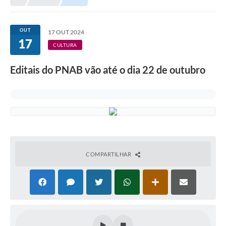
Meio Ambiente
EDOB
OUT
17 OUT 2024
17
Ouvidoria
CULTURA
Transparência
Editais do PNAB vão até o dia 22 de outubro
Serviços
Visite Barbacena
Divulgação de Vagas SEDUC
Servidor
COMPARTILHAR
PPP
PPA - PLANO PLURIANUAL 2026/2029
PCA (Planos de Contratações Anuais)
E-SUS