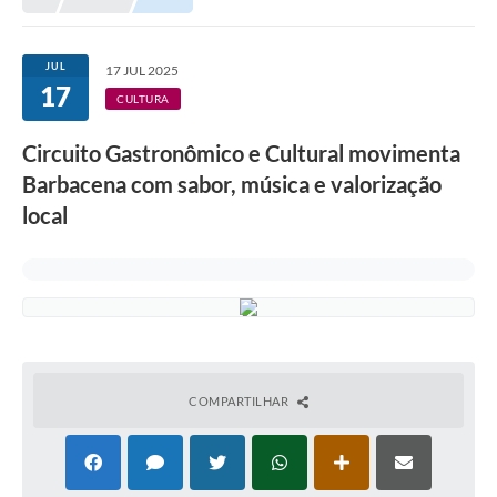
Meio Ambiente
EDOB
JUL
17 JUL 2025
17
Ouvidoria
CULTURA
Transparência
Circuito Gastronômico e Cultural movimenta
Serviços
Barbacena com sabor, música e valorização
local
Visite Barbacena
Divulgação de Vagas SEDUC
Servidor
PPP
PPA - PLANO PLURIANUAL 2026/2029
COMPARTILHAR
PCA (Planos de Contratações Anuais)
E-SUS