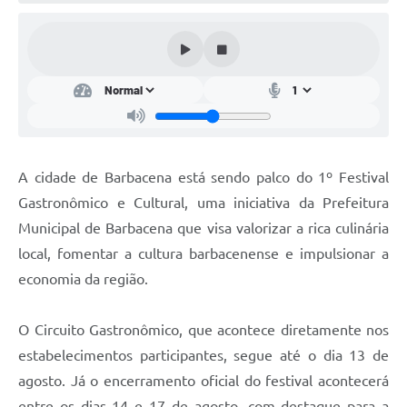
Conta de água (SAS)
Cultura
PNAB 2026 - Ciclo 2
Revistas
Intranet
A cidade de Barbacena está sendo palco do 1º Festival
Plano Diretor e Mobilidade Urbana
Gastronômico e Cultural, uma iniciativa da Prefeitura
Municipal de Barbacena que visa valorizar a rica culinária
3º Jornada Empreendedora BQ
local, fomentar a cultura barbacenense e impulsionar a
Festival Gastronômico
economia da região.
Emprega Barbacena
O Circuito Gastronômico, que acontece diretamente nos
Plano Municipal de Saneamento Básico
estabelecimentos participantes, segue até o dia 13 de
Regularização de bairros
agosto. Já o encerramento oficial do festival acontecerá
entre os dias 14 e 17 de agosto, com destaque para a