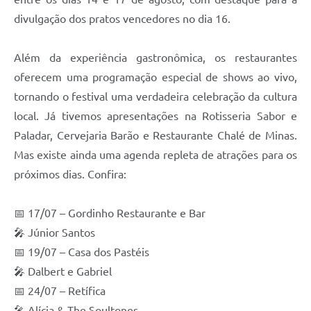
Carta de Serviços
divulgação dos pratos vencedores no dia 16.
Arquivos para Download
Além da experiência gastronômica, os restaurantes
Legislação
oferecem uma programação especial de shows ao vivo,
Telefones Úteis
tornando o festival uma verdadeira celebração da cultura
Transparência
local. Já tivemos apresentações na Rotisseria Sabor e
Paladar, Cervejaria Barão e Restaurante Chalé de Minas.
SIC
Mas existe ainda uma agenda repleta de atrações para os
próximos dias. Confira:
📅 17/07 – Gordinho Restaurante e Bar
🎤 Júnior Santos
📅 19/07 – Casa dos Pastéis
🎤 Dalbert e Gabriel
📅 24/07 – Retífica
🎤 Alícia & The Soultones