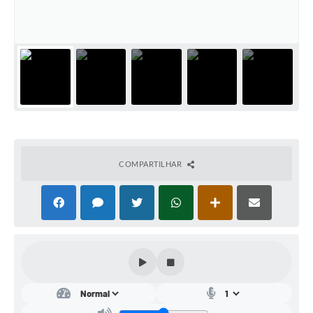
Conta de água (SAS)
Cultura
PNAB 2026 - Ciclo 2
Revistas
Intranet
Plano Diretor e Mobilidade Urbana
COMPARTILHAR
3º Jornada Empreendedora BQ
Festival Gastronômico
Emprega Barbacena
Plano Municipal de Saneamento Básico
Regularização de bairros