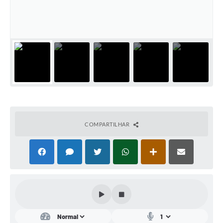
Conta de água (SAS)
Cultura
PNAB 2026 - Ciclo 2
Revistas
Intranet
Plano Diretor e Mobilidade Urbana
COMPARTILHAR
3º Jornada Empreendedora BQ
Festival Gastronômico
Emprega Barbacena
Plano Municipal de Saneamento Básico
Regularização de bairros