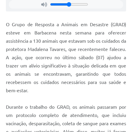
Carta de Serviços
Arquivos para Download
O Grupo de Resposta a Animais em Desastre (GRAD)
Legislação
esteve em Barbacena nesta semana para oferecer
Telefones Úteis
assistência a 130 animais que estavam sob os cuidados da
Transparência
protetora Madalena Tavares, que recentemente faleceu.
A ação, que ocorreu no último sábado (07) ajudou a
SIC
trazer um alívio significativo à situação delicada em que
os animais se encontravam, garantindo que todos
recebessem os cuidados necessários para sua saúde e
bem-estar.
Durante o trabalho do GRAD, os animais passaram por
um protocolo completo de atendimento, que incluiu
vacinação, desparasitação, coleta de sangue para exames
e avaliações veterinárias. Além disso, muitos já foram