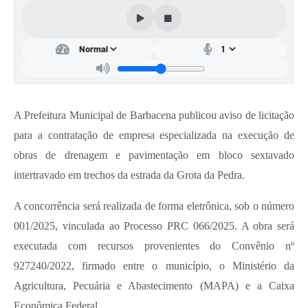
Conta de água (SAS)
Cultura
PNAB 2026 - Ciclo 2
Revistas
A Prefeitura Municipal de Barbacena publicou aviso de licitação
Intranet
para a contratação de empresa especializada na execução de
Plano Diretor e Mobilidade Urbana
obras de drenagem e pavimentação em bloco sextavado
intertravado em trechos da estrada da Grota da Pedra.
3º Jornada Empreendedora BQ
A concorrência será realizada de forma eletrônica, sob o número
Festival Gastronômico
001/2025, vinculada ao Processo PRC 066/2025. A obra será
Emprega Barbacena
executada com recursos provenientes do Convênio nº
Plano Municipal de Saneamento Básico
927240/2022, firmado entre o município, o Ministério da
Agricultura, Pecuária e Abastecimento (MAPA) e a Caixa
Regularização de bairros
Econômica Federal.