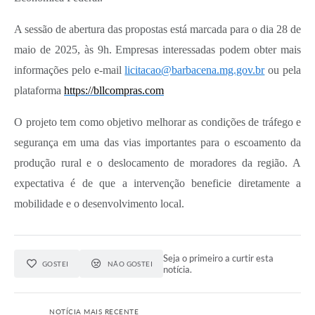
Carta de Serviços
A sessão de abertura das propostas está marcada para o dia 28 de
Arquivos para Download
maio de 2025, às 9h. Empresas interessadas podem obter mais
Legislação
informações pelo e-mail
licitacao@barbacena.mg.gov.br
ou pela
Telefones Úteis
plataforma
https://bllcompras.com
Transparência
O projeto tem como objetivo melhorar as condições de tráfego e
segurança em uma das vias importantes para o escoamento da
SIC
produção rural e o deslocamento de moradores da região. A
expectativa é de que a intervenção beneficie diretamente a
mobilidade e o desenvolvimento local.
Seja o primeiro a curtir esta
GOSTEI
NÃO GOSTEI
notícia.
NOTÍCIA MAIS RECENTE