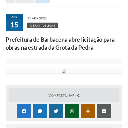
Meio Ambiente
EDOB
ABR
15 ABR 2025
15
Ouvidoria
OBRAS PÚBLICAS
Transparência
Prefeitura de Barbacena abre licitação para
Serviços
obras na estrada da Grota da Pedra
Visite Barbacena
Divulgação de Vagas SEDUC
Servidor
PPP
COMPARTILHAR
PPA - PLANO PLURIANUAL 2026/2029
PCA (Planos de Contratações Anuais)
E-SUS