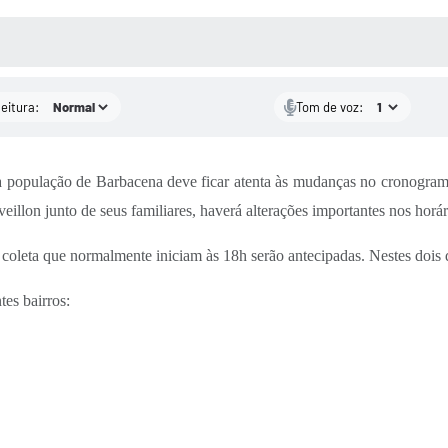
 MÍDIAS
RECEBA NOTÍCIAS
leitura:
Tom de voz:
população de Barbacena deve ficar atenta às mudanças no cronograma
eillon junto de seus familiares, haverá alterações importantes nos horár
e coleta que normalmente iniciam às 18h serão antecipadas. Nestes dois 
es bairros: