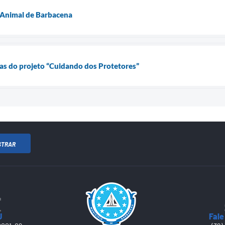
o Animal de Barbacena
ivas do projeto “Cuidando dos Protetores”
STRAR
J
Fale