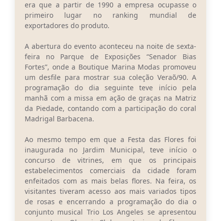
Carta de Serviços
era que a partir de 1990 a empresa ocupasse o
primeiro lugar no ranking mundial de
Arquivos para Download
exportadores do produto.
Legislação
A abertura do evento aconteceu na noite de sexta-
feira no Parque de Exposições “Senador Bias
Telefones Úteis
Fortes”, onde a Boutique Marina Modas promoveu
um desfile para mostrar sua coleção Veraõ/90. A
Transparência
programação do dia seguinte teve início pela
manhã com a missa em ação de graças na Matriz
SIC
da Piedade, contando com a participação do coral
Madrigal Barbacena.
Ao mesmo tempo em que a Festa das Flores foi
inaugurada no Jardim Municipal, teve início o
concurso de vitrines, em que os principais
estabelecimentos comerciais da cidade foram
enfeitados com as mais belas flores. Na feira, os
visitantes tiveram acesso aos mais variados tipos
de rosas e encerrando a programação do dia o
conjunto musical Trio Los Angeles se apresentou