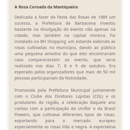
A Rosa Coroada da Mantiqueira
Conta de água (SAS)
Dedicada a fazer da Festa das Rosas de 1989 um
Cultura
sucesso, a Prefeitura de Barbacena investiu
bastante na divulgação do evento não apenas na
PNAB 2026 - Ciclo 2
cidade, mas também na capital mineira. Foi
instalado no BH Shopping um estande exibindo as
Revistas
rosas cultivadas no município, dando ao público
Intranet
uma pequena amostra do que eles encontrariam
caso comparecessem ao evento, que seria
Plano Diretor e Mobilidade Urbana
realizado nos dias 7, 8 e 9 de outubro. Era
esperado pelos organizadores que mais de 50 mil
3º Jornada Empreendedora BQ
pessoas participariam da festividade.
Festival Gastronômico
Promovida pela Prefeitura Municipal juntamente
com o Clube dos Diretores Lojistas (CDL) e os
Emprega Barbacena
produtores da região, a celebração daquele ano
contou com a participação da Uniflor e da Brasil
Plano Municipal de Saneamento Básico
Flowers, que cultivava diferentes tipos de rosas,
exportando para o mercado europeu
Regularização de bairros
especialmente as rosas lilás e negra. A expectativa