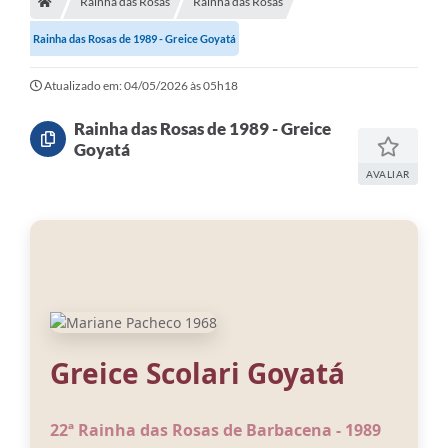
Rainha das Rosas
Rainha das Rosas
Meio Ambiente
Rainha das Rosas de 1989 - Greice Goyatá
EDOB
Ouvidoria
Atualizado em: 04/05/2026 às 05h18
Transparência
Rainha das Rosas de 1989 - Greice
Goyatá
Serviços
AVALIAR
Visite Barbacena
Divulgação de Vagas SEDUC
Servidor
PPP
PPA - PLANO PLURIANUAL 2026/2029
Greice
Scolari
Goyatá
PCA (Planos de Contratações Anuais)
22ª Rainha das Rosas de Barbacena - 1989
E-SUS