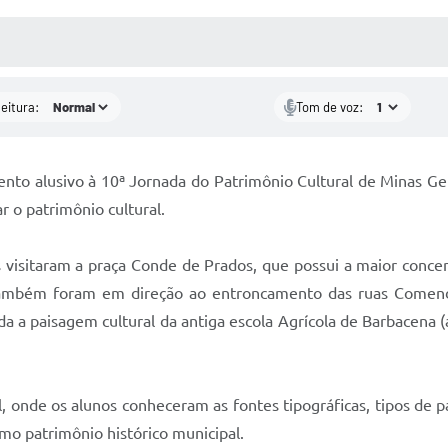
 MÍDIAS
RECEBA NOTÍCIAS
leitura:
Tom de voz:
ento alusivo à 10ª Jornada do Patrimônio Cultural de Minas G
 o patrimônio cultural.
es visitaram a praça Conde de Prados, que possui a maior conc
. Também foram em direção ao entroncamento das ruas Come
a a paisagem cultural da antiga escola Agrícola de Barbacena
al, onde os alunos conheceram as fontes tipográficas, tipos de 
o patrimônio histórico municipal.