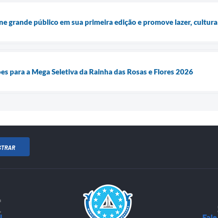
 grande público em sua primeira edição e promove lazer, cultur
ões para a Mega Seletiva da Rainha das Rosas e Flores 2026
STRAR
J
Fale