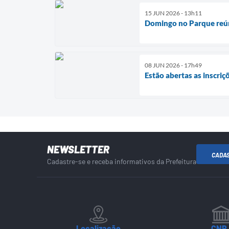
15 JUN 2026 - 13h11
Domingo no Parque reúne
08 JUN 2026 - 17h49
Estão abertas as inscriç
NEWSLETTER
CADA
Cadastre-se e receba informativos da Prefeitura
Localização
CNP