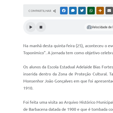
COMPARTILHAR
FACEBOOK
MESSENGER
TWITTER
WHATSAPP
OUTRAS
Velocidade de 
Na manhã desta quinta-feira (25), aconteceu o ev
Toponímico”. A jornada tem como objetivo celebrar
Os alunos da Escola Estadual Adelaide Bias Fort
inserida dentro da Zona de Proteção Cultural
Monsenhor João Gonçalves em que foi apresentad
1910.
Foi feita uma visita ao Arquivo Histórico Municip
de Barbacena datada de 1900 e que é tombada com