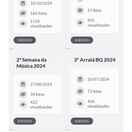
Carta de Serviços
10/10/2024
57 fotos
164 fotos
Arquivos para Download
945
1134
visualizações
Legislação
visualizações
Telefones Úteis
EVENTOS
EVENTOS
Transparência
2ª Semana da
3º Arraiá BQ 2024
SIC
Música 2024
26/07/2024
27/08/2024
72 fotos
34 fotos
466
422
visualizações
visualizações
EVENTOS
EVENTOS