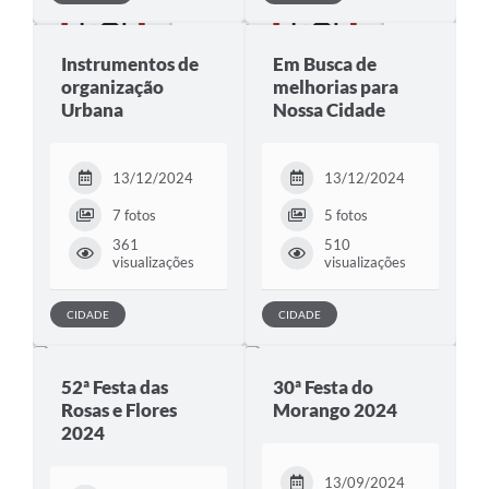
Conta de água (SAS)
Instrumentos de
Em Busca de
Cultura
organização
melhorias para
Urbana
Nossa Cidade
PNAB 2026 - Ciclo 2
Revistas
13/12/2024
13/12/2024
Intranet
7 fotos
5 fotos
Plano Diretor e Mobilidade Urbana
361
510
visualizações
visualizações
3º Jornada Empreendedora BQ
CIDADE
CIDADE
Festival Gastronômico
Emprega Barbacena
52ª Festa das
30ª Festa do
Rosas e Flores
Morango 2024
Plano Municipal de Saneamento Básico
2024
Regularização de bairros
13/09/2024