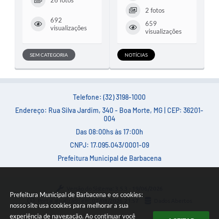
26 fotos
2 fotos
692
659
visualizações
visualizações
SEM CATEGORIA
NOTÍCIAS
Telefone: (32) 3198-1000
Endereço: Rua Silva Jardim, 340 - Boa Morte, MG | CEP: 36201-
004
Das 08:00hs às 17:00h
CNPJ: 17.095.043/0001-09
Prefeitura Municipal de Barbacena
Versão do Sistema:
3.5.3 - 19/06/2026
Prefeitura Municipal de Barbacena e os cookies:
Portal atualizado em:
07/08/2026 21:57
Dados Abertos
nosso site usa cookies para melhorar a sua
experiência de navegação. Ao continuar você