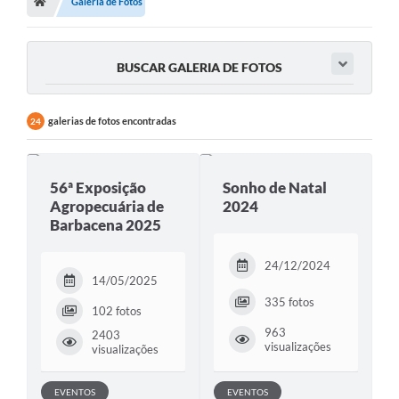
Meio Ambiente
Galeria de Fotos
EDOB
BUSCAR GALERIA DE FOTOS
Ouvidoria
Transparência
galerias de fotos encontradas
24
Serviços
Visite Barbacena
56ª Exposição
Sonho de Natal
Agropecuária de
2024
Divulgação de Vagas SEDUC
Barbacena 2025
Servidor
24/12/2024
14/05/2025
PPP
335 fotos
102 fotos
PPA - PLANO PLURIANUAL 2026/2029
963
2403
visualizações
visualizações
PCA (Planos de Contratações Anuais)
E-SUS
EVENTOS
EVENTOS