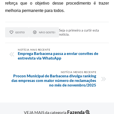
Carta de Serviços
reforça que o objetivo desse procedimento é trazer
melhoria permanente para todos.
Arquivos para Download
Legislação
Seja o primeiro a curtir esta
Telefones Úteis
GOSTEI
NÃO GOSTEI
notícia.
Transparência
NOTÍCIA MAIS RECENTE
SIC
Emprega Barbacena passa a enviar convites de
entrevista via WhatsApp
NOTÍCIA MENOS RECENTE
Procon Municipal de Barbacena divulga ranking
das empresas com maior número de reclamações
no mês de novembro/2025
Fazenda
VEJA MAIS da categoria