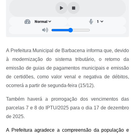
Conta de água (SAS)
Cultura
PNAB 2026 - Ciclo 2
Revistas
A Prefeitura Municipal de Barbacena informa que, devido
Intranet
à modernização do sistema tributário, o retorno da
Plano Diretor e Mobilidade Urbana
emissão de guias de pagamentos municipais e emissão
de certidões, como valor venal e negativa de débitos,
3º Jornada Empreendedora BQ
ocorrerá a partir de segunda-feira (15/12).
Festival Gastronômico
Também haverá a prorrogação dos vencimentos das
Emprega Barbacena
parcelas 7 e 8 do IPTU/2025 para o dia 17 de dezembro
Plano Municipal de Saneamento Básico
de 2025.
Regularização de bairros
A Prefeitura agradece a compreensão da população e