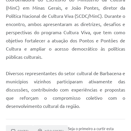
Carta de Serviços
(MinC) em Minas Gerais, e João Pontes, diretor da
Arquivos para Download
Política Nacional de Cultura Viva (SCDC/MinC). Durante o
encontro, ambos apresentaram as diretrizes, desafios e
Legislação
perspectivas do programa Cultura Viva, que tem como
Telefones Úteis
objetivo fortalecer a atuação dos Pontos e Pontões de
Transparência
Cultura e ampliar o acesso democrático às políticas
públicas culturais.
SIC
Diversos representantes do setor cultural de Barbacena e
municípios vizinhos participaram ativamente das
discussões, contribuindo com experiências e propostas
que reforçam o compromisso coletivo com o
desenvolvimento cultural da região.
Seja o primeiro a curtir esta