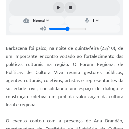
Conta de água (SAS)
Cultura
PNAB 2026 - Ciclo 2
Revistas
Barbacena foi palco, na noite de quinta-feira (23/10), de
Intranet
um importante encontro voltado ao fortalecimento das
Plano Diretor e Mobilidade Urbana
políticas culturais na região. O Fórum Regional de
Políticas de Cultura Viva reuniu gestores públicos,
3º Jornada Empreendedora BQ
agentes culturais, coletivos, artistas e representantes da
Festival Gastronômico
sociedade civil, consolidando um espaço de diálogo e
construção coletiva em prol da valorização da cultura
Emprega Barbacena
local e regional.
Plano Municipal de Saneamento Básico
Regularização de bairros
O evento contou com a presença de Ana Brandão,
coordenadora do Escritório do Ministério da Cultura