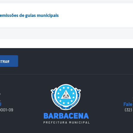
emissões de guias municipais
STRAR
J
Fale
0001-09
(32)