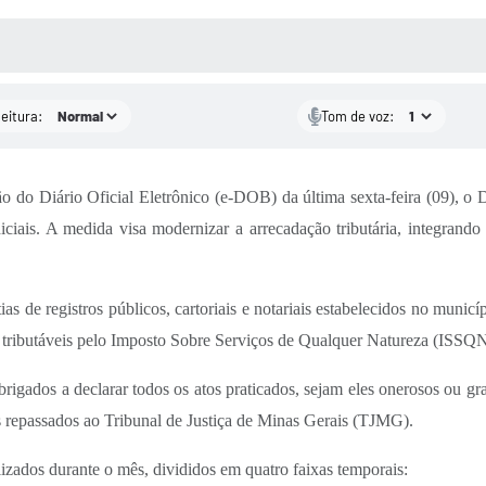
 MÍDIAS
RECEBA NOTÍCIAS
leitura:
Tom de voz:
o do Diário Oficial Eletrônico (e-DOB) da última sexta-feira (09), o 
diciais. A medida visa modernizar a arrecadação tributária, integrand
ias de registros públicos, cartoriais e notariais estabelecidos no mun
des tributáveis pelo Imposto Sobre Serviços de Qualquer Natureza (ISSQN
obrigados a declarar todos os atos praticados, sejam eles onerosos ou gr
es repassados ao Tribunal de Justiça de Minas Gerais (TJMG).
izados durante o mês, divididos em quatro faixas temporais: